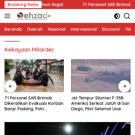
Langsung
gan 10 Pohon Ilegal
Breaking News
71 Personel SAR Brimob Dikerahkan
ke
konten
Beranda
Daerah
Nasional
Internasional
Ekonomi
Tekn
Kekayaan Miliarder
71 Personel SAR Brimob
Jet Tempur Siluman F-35B
Dikerahkan Evakuasi Korban
Amerika Serikat Jatuh di San
Banjir Padang, Polri:
Diego, Pilot Selamat Usai
Keselamatan Warga
Melontarkan Diri
Prioritas Utama