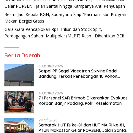
Gelar PORSENI, Jalan Santai hingga Kampanye Anti Penyuapan
Resmi Jadi Kepala BGN, Sudaryono Siap “Pacman”-kan Program
Makan Bergizi Gratis
Gara-Gara Pencaplokan Rp1 Triliun dan Stock Split,
Perdagangan Saham Multipolar (MLPT) Resmi Dihentikan BEI!
Berita Daerah
6 Agustus 2026
Satpol PP Segel Videotron SixNine Padel
Bandung, Terkait Penebangan 10 Pohon
Ilegal
4 Agustus 2026
71 Personel SAR Brimob Dikerahkan Evakuasi
Korban Banjir Padang, Polri: Keselamatan
Warga Prioritas Utama
24 Juli 2026
Semarak HUT RI ke-81 dan HUT MA RI ke-81,
PTUN Makassar Gelar PORSENI, Jalan Santai