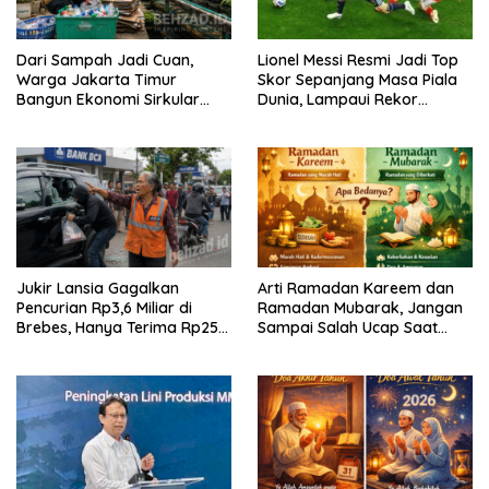
Dari Sampah Jadi Cuan,
Lionel Messi Resmi Jadi Top
Warga Jakarta Timur
Skor Sepanjang Masa Piala
Bangun Ekonomi Sirkular
Dunia, Lampaui Rekor
dari Gang Sempit
Miroslav Klose
Jukir Lansia Gagalkan
Arti Ramadan Kareem dan
Pencurian Rp3,6 Miliar di
Ramadan Mubarak, Jangan
Brebes, Hanya Terima Rp25
Sampai Salah Ucap Saat
Ribu Setelah Bagi Empat
Puasa