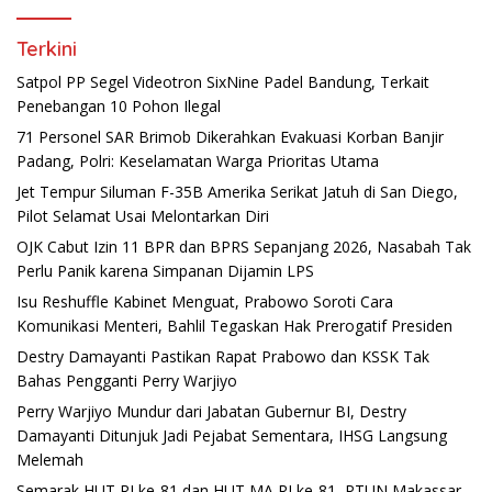
Terkini
Satpol PP Segel Videotron SixNine Padel Bandung, Terkait
Penebangan 10 Pohon Ilegal
71 Personel SAR Brimob Dikerahkan Evakuasi Korban Banjir
Padang, Polri: Keselamatan Warga Prioritas Utama
Jet Tempur Siluman F-35B Amerika Serikat Jatuh di San Diego,
Pilot Selamat Usai Melontarkan Diri
OJK Cabut Izin 11 BPR dan BPRS Sepanjang 2026, Nasabah Tak
Perlu Panik karena Simpanan Dijamin LPS
Isu Reshuffle Kabinet Menguat, Prabowo Soroti Cara
Komunikasi Menteri, Bahlil Tegaskan Hak Prerogatif Presiden
Destry Damayanti Pastikan Rapat Prabowo dan KSSK Tak
Bahas Pengganti Perry Warjiyo
Perry Warjiyo Mundur dari Jabatan Gubernur BI, Destry
Damayanti Ditunjuk Jadi Pejabat Sementara, IHSG Langsung
Melemah
Semarak HUT RI ke-81 dan HUT MA RI ke-81, PTUN Makassar