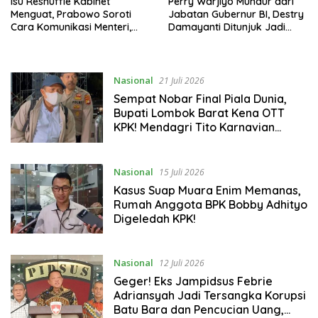
Isu Reshuffle Kabinet
Perry Warjiyo Mundur dari
Menguat, Prabowo Soroti
Jabatan Gubernur BI, Destry
Cara Komunikasi Menteri,
Damayanti Ditunjuk Jadi
Bahlil Tegaskan Hak
Pejabat Sementara, IHSG
Prerogatif Presiden
Langsung Melemah
Nasional
21 Juli 2026
Sempat Nobar Final Piala Dunia,
Bupati Lombok Barat Kena OTT
KPK! Mendagri Tito Karnavian
Mengaku Prihatin
Nasional
15 Juli 2026
Kasus Suap Muara Enim Memanas,
Rumah Anggota BPK Bobby Adhityo
Digeledah KPK!
Nasional
12 Juli 2026
Geger! Eks Jampidsus Febrie
Adriansyah Jadi Tersangka Korupsi
Batu Bara dan Pencucian Uang,