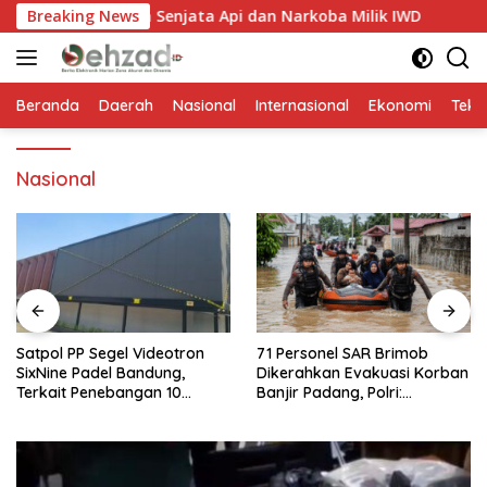
Langsung
tah Ada Senjata Api dan Narkoba Milik IWD
Breaking News
Satpol PP S
ke
konten
Beranda
Daerah
Nasional
Internasional
Ekonomi
Tekn
Nasional
Satpol PP Segel Videotron
71 Personel SAR Brimob
SixNine Padel Bandung,
Dikerahkan Evakuasi Korban
Terkait Penebangan 10
Banjir Padang, Polri:
Pohon Ilegal
Keselamatan Warga
Prioritas Utama