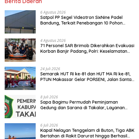
Berita Daerah
6 Agustus 2026
Satpol PP Segel Videotron SixNine Padel
Bandung, Terkait Penebangan 10 Pohon
Ilegal
4 Agustus 2026
71 Personel SAR Brimob Dikerahkan Evakuasi
Korban Banjir Padang, Polri: Keselamatan
Warga Prioritas Utama
24 Juli 2026
Semarak HUT RI ke-81 dan HUT MA RI ke-81,
PTUN Makassar Gelar PORSENI, Jalan Santai
hingga Kampanye Anti Penyuapan
8 Juli 2026
Sapa Bagimu Permudah Peminjaman
Gedung dan Sarana di Takalar, Layanan
Digital Transparan untuk Masyarakat
6 Juli 2026
Kapal Nelayan Tenggelam di Buton, Tiga ABK
Bertahan di Rakit Darurat hingga Berhasil