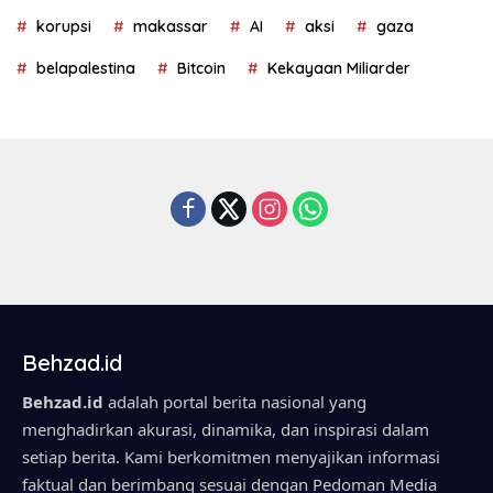
korupsi
makassar
AI
aksi
gaza
belapalestina
Bitcoin
Kekayaan Miliarder
Behzad.id
Behzad.id
adalah portal berita nasional yang
menghadirkan akurasi, dinamika, dan inspirasi dalam
setiap berita. Kami berkomitmen menyajikan informasi
faktual dan berimbang sesuai dengan Pedoman Media