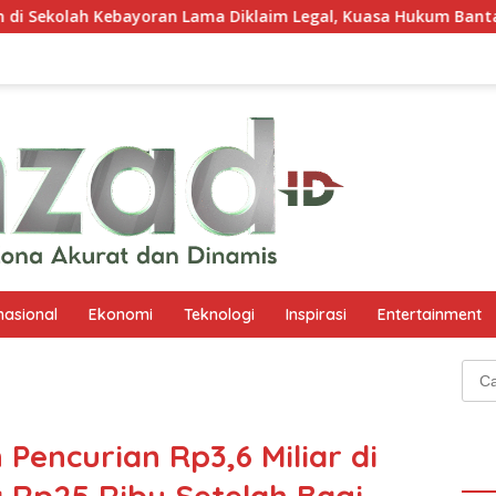
n Lama Diklaim Legal, Kuasa Hukum Bantah Ada Senjata Api dan
nasional
Ekonomi
Teknologi
Inspirasi
Entertainment
Cari
untu
 Pencurian Rp3,6 Miliar di
 Rp25 Ribu Setelah Bagi