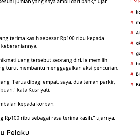
sesuai jumlah yang saya ambil dari bank,” ujar
Pua
k
m
AI
ang terima kasih sebesar Rp100 ribu kepada
a
s keberaniannya.
g
ikmati uang tersebut seorang diri. Ia memilih
b
ng turut membantu menggagalkan aksi pencurian.
Bi
ang. Terus dibagi empat, saya, dua teman parkir,
K
buan,” kata Kusriyati.
imbalan kepada korban.
g Rp100 ribu sebagai rasa terima kasih,” ujarnya.
ru Pelaku