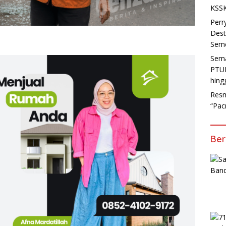
KSSK
Perr
Dest
Seme
Sema
PTUN
hing
Resm
“Pac
Ber