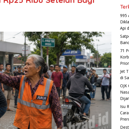
Ter
995 
Dikl
Api 
Satp
Band
71 P
Korb
Prio
Jet 
di S
OJK 
Nasa
Dija
Isu 
Cara
Prer
Dest