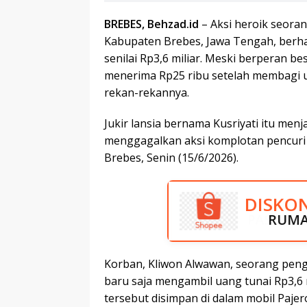
BREBES, Behzad.id
– Aksi heroik seoran
Kabupaten Brebes, Jawa Tengah, berha
senilai Rp3,6 miliar. Meski berperan b
menerima Rp25 ribu setelah membagi u
rekan-rekannya.
Jukir lansia bernama Kusriyati itu men
menggagalkan aksi komplotan pencuri 
Brebes, Senin (15/6/2026).
BELAN
DISKO
PASAR B
RUMA
Korban, Kliwon Alwawan, seorang pen
baru saja mengambil uang tunai Rp3,6 m
tersebut disimpan di dalam mobil Pajero