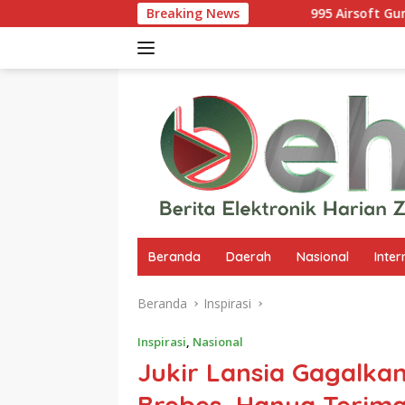
Langsung
Breaking News
995 Airsoft Gun di Sekolah Kebayora
ke
konten
Beranda
Daerah
Nasional
Inter
Beranda
Inspirasi
Inspirasi
,
Nasional
Jukir Lansia Gagalkan
Brebes, Hanya Terima