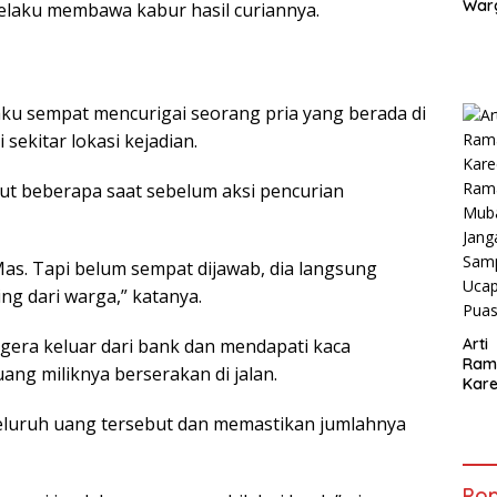
War
elaku membawa kabur hasil curiannya.
Jak
Tim
Ban
Eko
Sirk
aku sempat mencurigai seorang pria yang berada di
Gan
sekitar lokasi kejadian.
ut beberapa saat sebelum aksi pencurian
as. Tapi belum sempat dijawab, dia langsung
ng dari warga,” katanya.
Arti
egera keluar dari bank dan mendapati kaca
Ram
ang miliknya berserakan di jalan.
Kar
Ram
luruh uang tersebut dan memastikan jumlahnya
Mub
Jan
Samp
Ucap
Pop