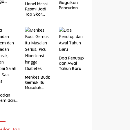
ga
Gagalkan
Lionel Messi
arta
Pencurian
Resmi Jadi
ur
Rp3,6 Miliar di
Top Skor
gun
Brebes,
Sepanjang
nomi
Hanya
Masa Piala
ular dari
Terima Rp25
Dunia,
g Sempit
Ribu Setelah
Lampaui
Bagi Empat
Rekor
Miroslav
Klose
Doa Penutup
dan Awal
Tahun Baru
Menkes Budi:
Gemuk Itu
Masalah
Serius, Picu
adan
Hipertensi
eem dan
hingga
adan
Diabetes
arak,
gan
ai Salah
 Saat
uler Tag