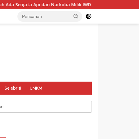
 Narkoba Milik IWD
Satpol PP Segel Videotron SixNine 
Selebriti
UMKM
k: