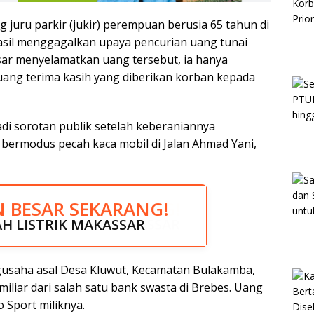
g juru parkir (jukir) perempuan berusia 65 tahun di
sil menggagalkan upaya pencurian uang tunai
esar menyelamatkan uang tersebut, ia hanya
ang terima kasih yang diberikan korban kepada
jadi sorotan publik setelah keberaniannya
bermodus pecah kaca mobil di Jalan Ahmad Yani,
JA HEMAT SEKARANG!
N BESAR SEKARANG!
UMBU SAYURAN MAKASSAR
H LISTRIK MAKASSAR
gusaha asal Desa Kluwut, Kecamatan Bulakamba,
iliar dari salah satu bank swasta di Brebes. Uang
 Sport miliknya.