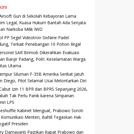
kini
Airsoft Gun di Sekolah Kebayoran Lama
aim Legal, Kuasa Hukum Bantah Ada Senjata
dan Narkoba Milik IWD
ol PP Segel Videotron SixNine Padel
ung, Terkait Penebangan 10 Pohon Ilegal
ersonel SAR Brimob Dikerahkan Evakuasi
an Banjir Padang, Polri: Keselamatan Warga
ritas Utama
Tempur Siluman F-35B Amerika Serikat Jatuh
an Diego, Pilot Selamat Usai Melontarkan Diri
Cabut Izin 11 BPR dan BPRS Sepanjang 2026,
bah Tak Perlu Panik karena Simpanan
min LPS
Reshuffle Kabinet Menguat, Prabowo Soroti
 Komunikasi Menteri, Bahlil Tegaskan Hak
ogatif Presiden
ry Damayanti Pastikan Rapat Prabowo dan