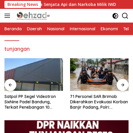
Langsung
antah Ada Senjata Api dan Narkoba Milik IWD
Breaking News
Satpol PP
ke
konten
Beranda
Daerah
Nasional
Internasional
Ekonomi
Tekn
tunjangan
Satpol PP Segel Videotron
71 Personel SAR Brimob
SixNine Padel Bandung,
Dikerahkan Evakuasi Korban
Terkait Penebangan 10
Banjir Padang, Polri:
Pohon Ilegal
Keselamatan Warga
Prioritas Utama