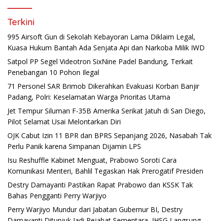
Terkini
995 Airsoft Gun di Sekolah Kebayoran Lama Diklaim Legal,
Kuasa Hukum Bantah Ada Senjata Api dan Narkoba Milik IWD
Satpol PP Segel Videotron SixNine Padel Bandung, Terkait
Penebangan 10 Pohon Ilegal
71 Personel SAR Brimob Dikerahkan Evakuasi Korban Banjir
Padang, Polri: Keselamatan Warga Prioritas Utama
Jet Tempur Siluman F-35B Amerika Serikat Jatuh di San Diego,
Pilot Selamat Usai Melontarkan Diri
OJK Cabut Izin 11 BPR dan BPRS Sepanjang 2026, Nasabah Tak
Perlu Panik karena Simpanan Dijamin LPS
Isu Reshuffle Kabinet Menguat, Prabowo Soroti Cara
Komunikasi Menteri, Bahlil Tegaskan Hak Prerogatif Presiden
Destry Damayanti Pastikan Rapat Prabowo dan KSSK Tak
Bahas Pengganti Perry Warjiyo
Perry Warjiyo Mundur dari Jabatan Gubernur BI, Destry
Damayanti Ditunjuk Jadi Pejabat Sementara, IHSG Langsung