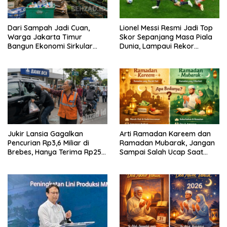
Dari Sampah Jadi Cuan,
Lionel Messi Resmi Jadi Top
Warga Jakarta Timur
Skor Sepanjang Masa Piala
Bangun Ekonomi Sirkular
Dunia, Lampaui Rekor
dari Gang Sempit
Miroslav Klose
Jukir Lansia Gagalkan
Arti Ramadan Kareem dan
Pencurian Rp3,6 Miliar di
Ramadan Mubarak, Jangan
Brebes, Hanya Terima Rp25
Sampai Salah Ucap Saat
Ribu Setelah Bagi Empat
Puasa