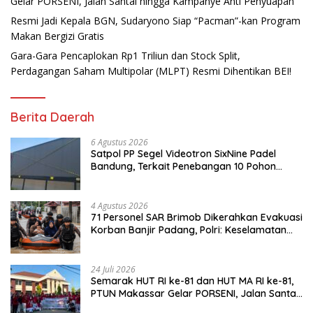
Gelar PORSENI, Jalan Santai hingga Kampanye Anti Penyuapan
Resmi Jadi Kepala BGN, Sudaryono Siap “Pacman”-kan Program
Makan Bergizi Gratis
Gara-Gara Pencaplokan Rp1 Triliun dan Stock Split,
Perdagangan Saham Multipolar (MLPT) Resmi Dihentikan BEI!
Berita Daerah
6 Agustus 2026
Satpol PP Segel Videotron SixNine Padel
Bandung, Terkait Penebangan 10 Pohon
Ilegal
4 Agustus 2026
71 Personel SAR Brimob Dikerahkan Evakuasi
Korban Banjir Padang, Polri: Keselamatan
Warga Prioritas Utama
24 Juli 2026
Semarak HUT RI ke-81 dan HUT MA RI ke-81,
PTUN Makassar Gelar PORSENI, Jalan Santai
hingga Kampanye Anti Penyuapan