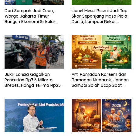
Dari Sampah Jadi Cuan,
Lionel Messi Resmi Jadi Top
Warga Jakarta Timur
Skor Sepanjang Masa Piala
Bangun Ekonomi Sirkular
Dunia, Lampaui Rekor
dari Gang Sempit
Miroslav Klose
Jukir Lansia Gagalkan
Arti Ramadan Kareem dan
Pencurian Rp3,6 Miliar di
Ramadan Mubarak, Jangan
Brebes, Hanya Terima Rp25
Sampai Salah Ucap Saat
Ribu Setelah Bagi Empat
Puasa