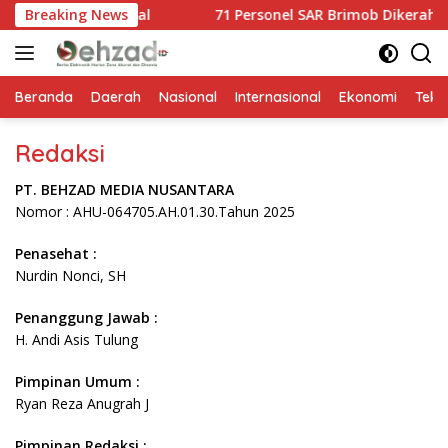
Langsung
 Pohon Ilegal
Breaking News
71 Personel SAR Brimob Dikerahkan Evaku
ke
konten
Beranda
Daerah
Nasional
Internasional
Ekonomi
Tekn
Redaksi
PT. BEHZAD MEDIA NUSANTARA
Nomor : AHU-064705.AH.01.30.Tahun 2025
Penasehat :
Nurdin Nonci, SH
Penanggung Jawab :
H. Andi Asis Tulung
Pimpinan Umum :
Ryan Reza Anugrah J
Pimpinan Redaksi :