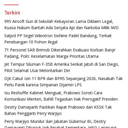
Terkini
995 Airsoft Gun di Sekolah Kebayoran Lama Diklaim Legal,
Kuasa Hukum Bantah Ada Senjata Api dan Narkoba Milik IWD
Satpol PP Segel Videotron SixNine Padel Bandung, Terkait
Penebangan 10 Pohon Ilegal
71 Personel SAR Brimob Dikerahkan Evakuasi Korban Banjir
Padang, Polri: Keselamatan Warga Prioritas Utama
Jet Tempur Siluman F-35B Amerika Serikat Jatuh di San Diego,
Pilot Selamat Usai Melontarkan Diri
OJK Cabut Izin 11 BPR dan BPRS Sepanjang 2026, Nasabah Tak
Perlu Panik karena Simpanan Dijamin LPS
Isu Reshuffle Kabinet Menguat, Prabowo Soroti Cara
Komunikasi Menteri, Bahlil Tegaskan Hak Prerogatif Presiden
Destry Damayanti Pastikan Rapat Prabowo dan KSSK Tak
Bahas Pengganti Perry Warjiyo
Perry Warjiyo Mundur dari Jabatan Gubernur BI, Destry
Damayanti Ditunjuk Jadi Pejabat Sementara, IHSG Langsung