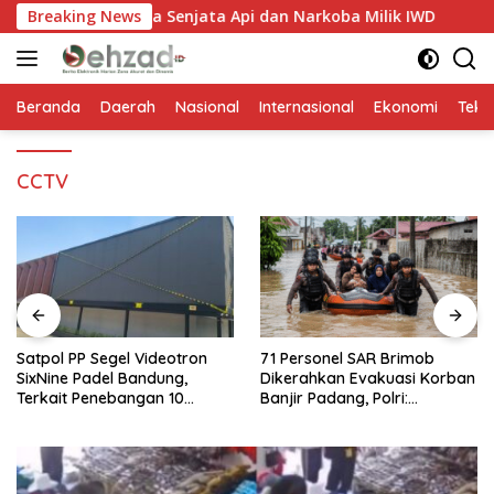
Langsung
antah Ada Senjata Api dan Narkoba Milik IWD
Breaking News
Satpol P
ke
konten
Beranda
Daerah
Nasional
Internasional
Ekonomi
Tekn
CCTV
Satpol PP Segel Videotron
71 Personel SAR Brimob
SixNine Padel Bandung,
Dikerahkan Evakuasi Korban
Terkait Penebangan 10
Banjir Padang, Polri:
Pohon Ilegal
Keselamatan Warga
Prioritas Utama