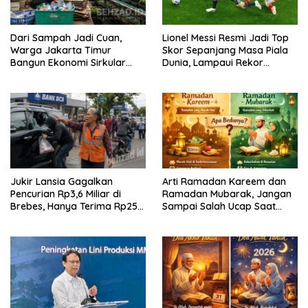
Dari Sampah Jadi Cuan,
Lionel Messi Resmi Jadi Top
Warga Jakarta Timur
Skor Sepanjang Masa Piala
Bangun Ekonomi Sirkular
Dunia, Lampaui Rekor
dari Gang Sempit
Miroslav Klose
Jukir Lansia Gagalkan
Arti Ramadan Kareem dan
Pencurian Rp3,6 Miliar di
Ramadan Mubarak, Jangan
Brebes, Hanya Terima Rp25
Sampai Salah Ucap Saat
Ribu Setelah Bagi Empat
Puasa