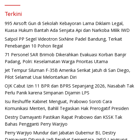
Terkini
995 Airsoft Gun di Sekolah Kebayoran Lama Diklaim Legal,
Kuasa Hukum Bantah Ada Senjata Api dan Narkoba Milik IWD
Satpol PP Segel Videotron SixNine Padel Bandung, Terkait
Penebangan 10 Pohon Ilegal
71 Personel SAR Brimob Dikerahkan Evakuasi Korban Banjir
Padang, Polri: Keselamatan Warga Prioritas Utama
Jet Tempur Siluman F-35B Amerika Serikat Jatuh di San Diego,
Pilot Selamat Usai Melontarkan Diri
OJK Cabut Izin 11 BPR dan BPRS Sepanjang 2026, Nasabah Tak
Perlu Panik karena Simpanan Dijamin LPS
Isu Reshuffle Kabinet Menguat, Prabowo Soroti Cara
Komunikasi Menteri, Bahlil Tegaskan Hak Prerogatif Presiden
Destry Damayanti Pastikan Rapat Prabowo dan KSSK Tak
Bahas Pengganti Perry Warjiyo
Perry Warjiyo Mundur dari Jabatan Gubernur BI, Destry
Damayanti Ditunjuk Jadi Pejabat Sementara, IHSG Langsung