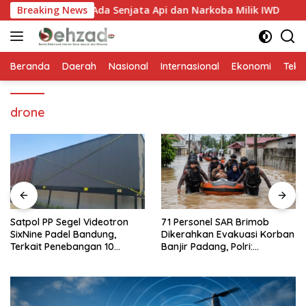
Langsung
 Bantah Ada Senjata Api dan Narkoba Milik IWD
Breaking News
Satpol 
ke
konten
Beranda
Daerah
Nasional
Internasional
Ekonomi
Tekn
drone
Satpol PP Segel Videotron
71 Personel SAR Brimob
SixNine Padel Bandung,
Dikerahkan Evakuasi Korban
Terkait Penebangan 10
Banjir Padang, Polri:
Pohon Ilegal
Keselamatan Warga
Prioritas Utama