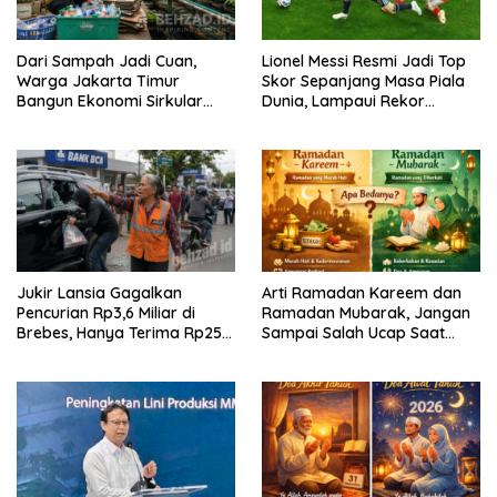
Dari Sampah Jadi Cuan,
Lionel Messi Resmi Jadi Top
Warga Jakarta Timur
Skor Sepanjang Masa Piala
Bangun Ekonomi Sirkular
Dunia, Lampaui Rekor
dari Gang Sempit
Miroslav Klose
Jukir Lansia Gagalkan
Arti Ramadan Kareem dan
Pencurian Rp3,6 Miliar di
Ramadan Mubarak, Jangan
Brebes, Hanya Terima Rp25
Sampai Salah Ucap Saat
Ribu Setelah Bagi Empat
Puasa