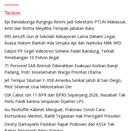
Terkini
Epi Randabunga Rungngu Resmi Jadi Sekretaris PTUN Makassar,
Amri dan Rizma Meyditia Tempati Jabatan Baru
995 Airsoft Gun di Sekolah Kebayoran Lama Diklaim Legal,
Kuasa Hukum Bantah Ada Senjata Api dan Narkoba Milik IWD
Satpol PP Segel Videotron SixNine Padel Bandung, Terkait
Penebangan 10 Pohon Ilegal
71 Personel SAR Brimob Dikerahkan Evakuasi Korban Banjir
Padang, Polri: Keselamatan Warga Prioritas Utama
Jet Tempur Siluman F-35B Amerika Serikat Jatuh di San Diego,
Pilot Selamat Usai Melontarkan Diri
OJK Cabut Izin 11 BPR dan BPRS Sepanjang 2026, Nasabah Tak
Perlu Panik karena Simpanan Dijamin LPS
Isu Reshuffle Kabinet Menguat, Prabowo Soroti Cara
Komunikasi Menteri, Bahlil Tegaskan Hak Prerogatif Presiden
Destry Damayanti Pastikan Rapat Prabowo dan KSSK Tak
Bahas Pengganti Perry Warjiyo