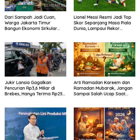
Dari Sampah Jadi Cuan,
Lionel Messi Resmi Jadi Top
Warga Jakarta Timur
Skor Sepanjang Masa Piala
Bangun Ekonomi Sirkular
Dunia, Lampaui Rekor
dari Gang Sempit
Miroslav Klose
Jukir Lansia Gagalkan
Arti Ramadan Kareem dan
Pencurian Rp3,6 Miliar di
Ramadan Mubarak, Jangan
Brebes, Hanya Terima Rp25
Sampai Salah Ucap Saat
Ribu Setelah Bagi Empat
Puasa