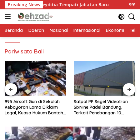
Langsung
Rizma Meyditia Tempati Jabatan Baru
Breaking News
995 Airsoft Gun
ke
konten
Beranda
Daerah
Nasional
Internasional
Ekonomi
Tekn
Pariwisata Bali
995 Airsoft Gun di Sekolah
Satpol PP Segel Videotron
Kebayoran Lama Diklaim
SixNine Padel Bandung,
Legal, Kuasa Hukum Bantah
Terkait Penebangan 10
Ada Senjata Api dan
Pohon Ilegal
Narkoba Milik IWD