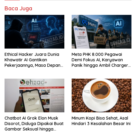
Baca Juga
Ethical Hacker Juara Dunia
Meta PHK 8.000 Pegawai
Khawatir AI Gantikan
Demi Fokus AI, Karyawan
Pekerjaannya, Masa Depan
Panik hingga Ambil Charger
Keamanan Siber Berubah?
Kantor
Chatbot AI Grok Elon Musk
Minum Kopi Bisa Sehat, Asal
Disorot, Diduga Dipakai Buat
Hindari 3 Kesalahan Besar Ini
Gambar Seksual hingga
Libatkan Anak