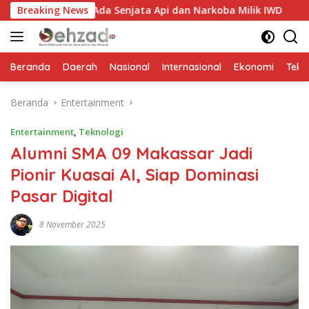
Langsung
Ada Senjata Api dan Narkoba Milik IWD
Breaking News
Satpol PP Segel
ke
konten
Beranda
Daerah
Nasional
Internasional
Ekonomi
Tekn
Beranda
Entertainment
Entertainment
,
Teknologi
Alumni SMA 09 Makassar Jadi
Pionir Kuasai AI, Siap Dominasi
Pasar Digital
8 November 2025