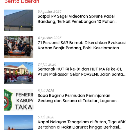
Berita Daerah
6 Agustus 2026
Satpol PP Segel Videotron SixNine Padel
Bandung, Terkait Penebangan 10 Pohon
Ilegal
4 Agustus 2026
71 Personel SAR Brimob Dikerahkan Evakuasi
Korban Banjir Padang, Polri: Keselamatan
Warga Prioritas Utama
24 Juli 2026
Semarak HUT RI ke-81 dan HUT MA RI ke-81,
PTUN Makassar Gelar PORSENI, Jalan Santai
hingga Kampanye Anti Penyuapan
8 Juli 2026
Sapa Bagimu Permudah Peminjaman
Gedung dan Sarana di Takalar, Layanan
Digital Transparan untuk Masyarakat
6 Juli 2026
Kapal Nelayan Tenggelam di Buton, Tiga ABK
Bertahan di Rakit Darurat hingga Berhasil