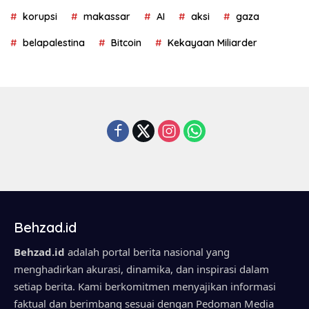
korupsi
makassar
AI
aksi
gaza
belapalestina
Bitcoin
Kekayaan Miliarder
Behzad.id
Behzad.id
adalah portal berita nasional yang
menghadirkan akurasi, dinamika, dan inspirasi dalam
setiap berita. Kami berkomitmen menyajikan informasi
faktual dan berimbang sesuai dengan Pedoman Media