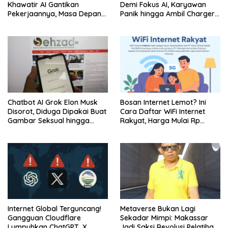
Khawatir AI Gantikan
Demi Fokus AI, Karyawan
Pekerjaannya, Masa Depan
Panik hingga Ambil Charger
Keamanan Siber Berubah?
Kantor
Chatbot AI Grok Elon Musk
Bosan Internet Lemot? Ini
Disorot, Diduga Dipakai Buat
Cara Daftar WiFi Internet
Gambar Seksual hingga
Rakyat, Harga Mulai Rp
Libatkan Anak
100.000 Gratis Modem!
Internet Global Terguncang!
Metaverse Bukan Lagi
Gangguan Cloudflare
Sekadar Mimpi: Makassar
Lumpuhkan ChatGPT, X,
Jadi Saksi Revolusi Pelatihan