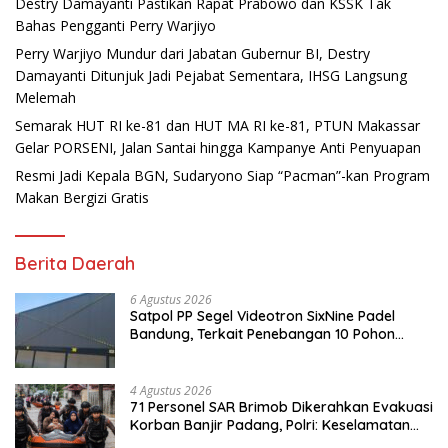
Destry Damayanti Pastikan Rapat Prabowo dan KSSK Tak
Bahas Pengganti Perry Warjiyo
Perry Warjiyo Mundur dari Jabatan Gubernur BI, Destry
Damayanti Ditunjuk Jadi Pejabat Sementara, IHSG Langsung
Melemah
Semarak HUT RI ke-81 dan HUT MA RI ke-81, PTUN Makassar
Gelar PORSENI, Jalan Santai hingga Kampanye Anti Penyuapan
Resmi Jadi Kepala BGN, Sudaryono Siap “Pacman”-kan Program
Makan Bergizi Gratis
Berita Daerah
6 Agustus 2026
Satpol PP Segel Videotron SixNine Padel
Bandung, Terkait Penebangan 10 Pohon
Ilegal
4 Agustus 2026
71 Personel SAR Brimob Dikerahkan Evakuasi
Korban Banjir Padang, Polri: Keselamatan
Warga Prioritas Utama