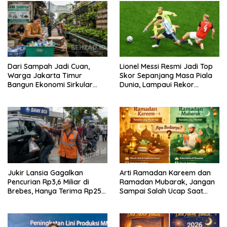
Dari Sampah Jadi Cuan,
Lionel Messi Resmi Jadi Top
Warga Jakarta Timur
Skor Sepanjang Masa Piala
Bangun Ekonomi Sirkular
Dunia, Lampaui Rekor
dari Gang Sempit
Miroslav Klose
Jukir Lansia Gagalkan
Arti Ramadan Kareem dan
Pencurian Rp3,6 Miliar di
Ramadan Mubarak, Jangan
Brebes, Hanya Terima Rp25
Sampai Salah Ucap Saat
Ribu Setelah Bagi Empat
Puasa