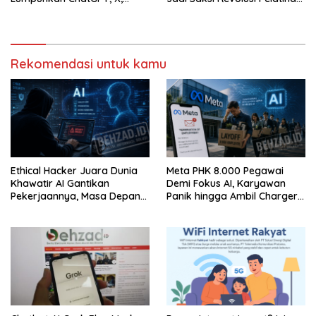
hingga BMKG
K3 dan Kesehatan dengan
Teknologi VR
Rekomendasi untuk kamu
Ethical Hacker Juara Dunia
Meta PHK 8.000 Pegawai
Khawatir AI Gantikan
Demi Fokus AI, Karyawan
Pekerjaannya, Masa Depan
Panik hingga Ambil Charger
Keamanan Siber Berubah?
Kantor