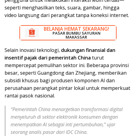
pengguna untuk melakukan interaksi lebih cerdas—
seperti menghasilkan teks, suara, gambar, hingga
video langsung dari perangkat tanpa koneksi internet.
BELANJA HEMAT SEKARANG!
DISKON BESAR SEKARANG!
PASAR BUMBU SAYURAN
RUMAH LISTRIK MAKASSAR
MAKASSAR
Selain inovasi teknologi,
dukungan finansial dan
insentif pajak dari pemerintah China
turut
mempercepat pemulihan sektor ini. Beberapa provinsi
besar, seperti Guangdong dan Zhejiang, memberikan
subsidi khusus bagi produsen komponen AI dan
perusahaan perangkat pintar lokal untuk memperkuat
rantai pasok nasional.
“Pemerintah China menargetkan transformasi digital
menyeluruh di sektor elektronik konsumen dengan
menempatkan AI sebagai inti pertumbuhan,” ujar
seorang analis pasar dari
IDC China
.