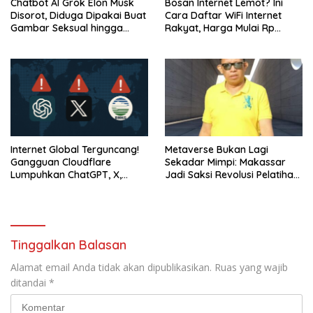
Chatbot AI Grok Elon Musk
Bosan Internet Lemot? Ini
Disorot, Diduga Dipakai Buat
Cara Daftar WiFi Internet
Gambar Seksual hingga
Rakyat, Harga Mulai Rp
Libatkan Anak
100.000 Gratis Modem!
Internet Global Terguncang!
Metaverse Bukan Lagi
Gangguan Cloudflare
Sekadar Mimpi: Makassar
Lumpuhkan ChatGPT, X,
Jadi Saksi Revolusi Pelatihan
hingga BMKG
K3 dan Kesehatan dengan
Teknologi VR
Tinggalkan Balasan
Alamat email Anda tidak akan dipublikasikan.
Ruas yang wajib
ditandai
*