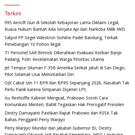
Terkini
995 Airsoft Gun di Sekolah Kebayoran Lama Diklaim Legal,
Kuasa Hukum Bantah Ada Senjata Api dan Narkoba Milik IWD
Satpol PP Segel Videotron SixNine Padel Bandung, Terkait
Penebangan 10 Pohon Ilegal
71 Personel SAR Brimob Dikerahkan Evakuasi Korban Banjir
Padang, Polri: Keselamatan Warga Prioritas Utama
Jet Tempur Siluman F-35B Amerika Serikat Jatuh di San Diego,
Pilot Selamat Usai Melontarkan Diri
OJK Cabut Izin 11 BPR dan BPRS Sepanjang 2026, Nasabah Tak
Perlu Panik karena Simpanan Dijamin LPS
Isu Reshuffle Kabinet Menguat, Prabowo Soroti Cara
Komunikasi Menteri, Bahlil Tegaskan Hak Prerogatif Presiden
Destry Damayanti Pastikan Rapat Prabowo dan KSSK Tak
Bahas Pengganti Perry Warjiyo
Perry Warjiyo Mundur dari Jabatan Gubernur BI, Destry
Damayanti Ditunjuk Jadi Pejabat Sementara, IHSG Langsung