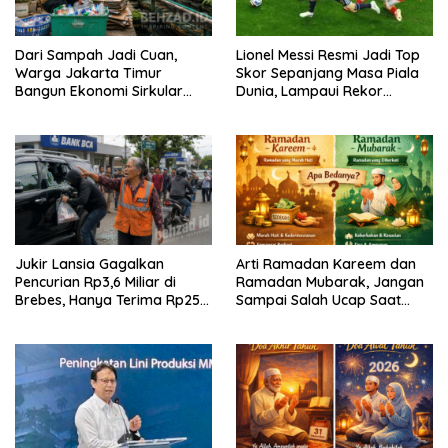
Dari Sampah Jadi Cuan,
Lionel Messi Resmi Jadi Top
Warga Jakarta Timur
Skor Sepanjang Masa Piala
Bangun Ekonomi Sirkular
Dunia, Lampaui Rekor
dari Gang Sempit
Miroslav Klose
Jukir Lansia Gagalkan
Arti Ramadan Kareem dan
Pencurian Rp3,6 Miliar di
Ramadan Mubarak, Jangan
Brebes, Hanya Terima Rp25
Sampai Salah Ucap Saat
Ribu Setelah Bagi Empat
Puasa