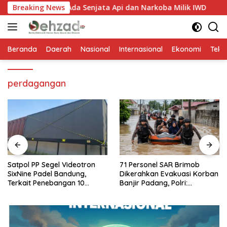
Langsung
 Bantah Ada Senjata Api dan Narkoba Milik IWD
Breaking News
Satpol
ke
konten
Beranda
Daerah
Nasional
Internasional
Ekonomi
Tekn
perdagangan
Satpol PP Segel Videotron
71 Personel SAR Brimob
SixNine Padel Bandung,
Dikerahkan Evakuasi Korban
Terkait Penebangan 10
Banjir Padang, Polri:
Pohon Ilegal
Keselamatan Warga
Prioritas Utama