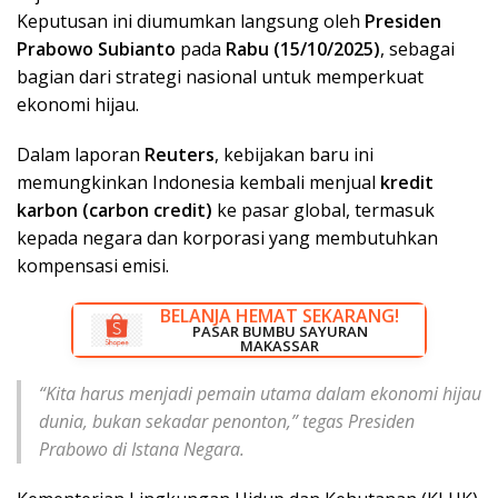
Keputusan ini diumumkan langsung oleh
Presiden
Prabowo Subianto
pada
Rabu (15/10/2025)
, sebagai
bagian dari strategi nasional untuk memperkuat
ekonomi hijau.
Dalam laporan
Reuters
, kebijakan baru ini
memungkinkan Indonesia kembali menjual
kredit
karbon (carbon credit)
ke pasar global, termasuk
kepada negara dan korporasi yang membutuhkan
kompensasi emisi.
BELANJA HEMAT SEKARANG!
DISKON BESAR SEKARANG!
PASAR BUMBU SAYURAN
RUMAH LISTRIK MAKASSAR
MAKASSAR
“Kita harus menjadi pemain utama dalam ekonomi hijau
dunia, bukan sekadar penonton,” tegas Presiden
Prabowo di Istana Negara.