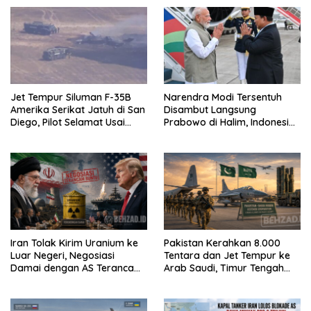
Jet Tempur Siluman F-35B
Narendra Modi Tersentuh
Amerika Serikat Jatuh di San
Disambut Langsung
Diego, Pilot Selamat Usai
Prabowo di Halim, Indonesia
Melontarkan Diri
dan India Siap Teken 8 MoU
Strategis
Iran Tolak Kirim Uranium ke
Pakistan Kerahkan 8.000
Luar Negeri, Negosiasi
Tentara dan Jet Tempur ke
Damai dengan AS Terancam
Arab Saudi, Timur Tengah
Buntu
Makin Memanas