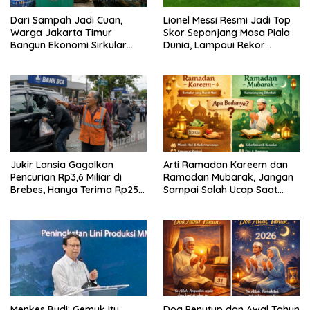
Dari Sampah Jadi Cuan,
Lionel Messi Resmi Jadi Top
Warga Jakarta Timur
Skor Sepanjang Masa Piala
Bangun Ekonomi Sirkular
Dunia, Lampaui Rekor
dari Gang Sempit
Miroslav Klose
Jukir Lansia Gagalkan
Arti Ramadan Kareem dan
Pencurian Rp3,6 Miliar di
Ramadan Mubarak, Jangan
Brebes, Hanya Terima Rp25
Sampai Salah Ucap Saat
Ribu Setelah Bagi Empat
Puasa
Menkes Budi: Gemuk Itu
Doa Penutup dan Awal Tahun