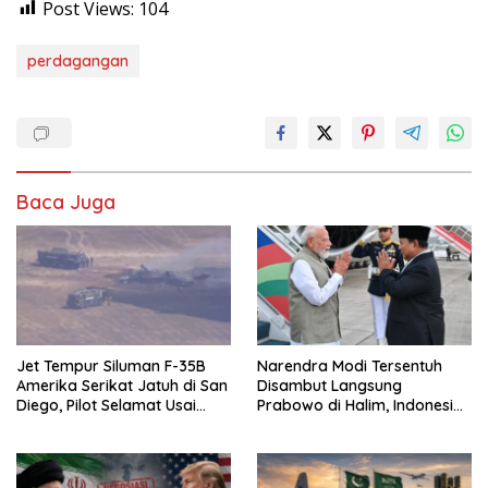
Post Views:
104
perdagangan
Baca Juga
Jet Tempur Siluman F-35B
Narendra Modi Tersentuh
Amerika Serikat Jatuh di San
Disambut Langsung
Diego, Pilot Selamat Usai
Prabowo di Halim, Indonesia
Melontarkan Diri
dan India Siap Teken 8 MoU
Strategis