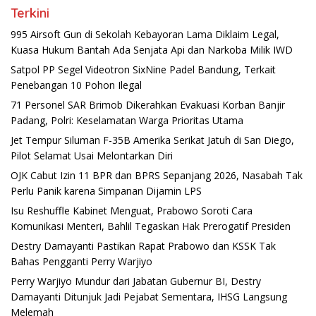
Terkini
995 Airsoft Gun di Sekolah Kebayoran Lama Diklaim Legal,
Kuasa Hukum Bantah Ada Senjata Api dan Narkoba Milik IWD
Satpol PP Segel Videotron SixNine Padel Bandung, Terkait
Penebangan 10 Pohon Ilegal
71 Personel SAR Brimob Dikerahkan Evakuasi Korban Banjir
Padang, Polri: Keselamatan Warga Prioritas Utama
Jet Tempur Siluman F-35B Amerika Serikat Jatuh di San Diego,
Pilot Selamat Usai Melontarkan Diri
OJK Cabut Izin 11 BPR dan BPRS Sepanjang 2026, Nasabah Tak
Perlu Panik karena Simpanan Dijamin LPS
Isu Reshuffle Kabinet Menguat, Prabowo Soroti Cara
Komunikasi Menteri, Bahlil Tegaskan Hak Prerogatif Presiden
Destry Damayanti Pastikan Rapat Prabowo dan KSSK Tak
Bahas Pengganti Perry Warjiyo
Perry Warjiyo Mundur dari Jabatan Gubernur BI, Destry
Damayanti Ditunjuk Jadi Pejabat Sementara, IHSG Langsung
Melemah