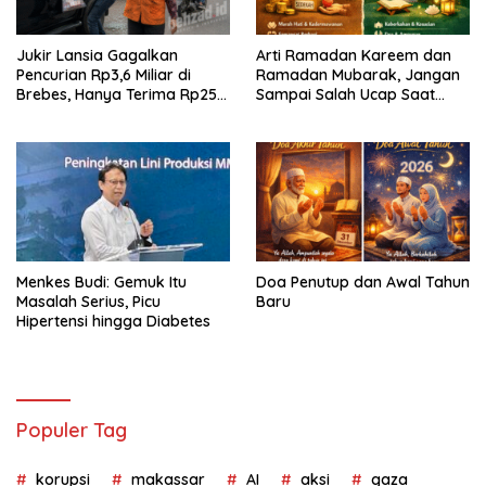
Jukir Lansia Gagalkan
Arti Ramadan Kareem dan
Pencurian Rp3,6 Miliar di
Ramadan Mubarak, Jangan
Brebes, Hanya Terima Rp25
Sampai Salah Ucap Saat
Ribu Setelah Bagi Empat
Puasa
Menkes Budi: Gemuk Itu
Doa Penutup dan Awal Tahun
Masalah Serius, Picu
Baru
Hipertensi hingga Diabetes
Populer Tag
korupsi
makassar
AI
aksi
gaza