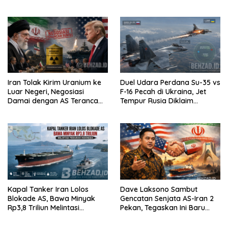
Melontarkan Diri
dan India Siap Teken 8 MoU
Strategis
Iran Tolak Kirim Uranium ke
Duel Udara Perdana Su-35 vs
Luar Negeri, Negosiasi
F-16 Pecah di Ukraina, Jet
Damai dengan AS Terancam
Tempur Rusia Diklaim
Buntu
Menang Telak
Kapal Tanker Iran Lolos
Dave Laksono Sambut
Blokade AS, Bawa Minyak
Gencatan Senjata AS-Iran 2
Rp3,8 Triliun Melintasi
Pekan, Tegaskan Ini Baru
Perairan Indonesia
Awal Perdamaian