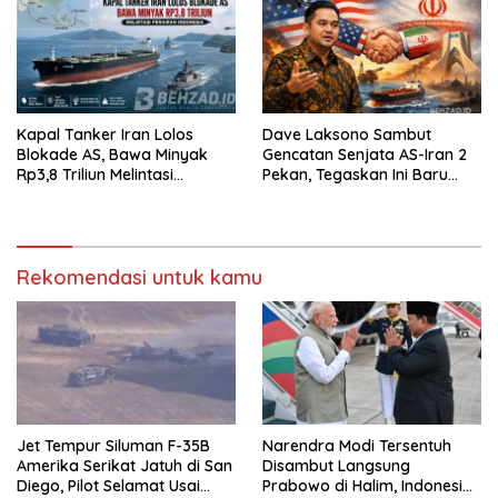
Kapal Tanker Iran Lolos
Dave Laksono Sambut
Blokade AS, Bawa Minyak
Gencatan Senjata AS-Iran 2
Rp3,8 Triliun Melintasi
Pekan, Tegaskan Ini Baru
Perairan Indonesia
Awal Perdamaian
Rekomendasi untuk kamu
Jet Tempur Siluman F-35B
Narendra Modi Tersentuh
Amerika Serikat Jatuh di San
Disambut Langsung
Diego, Pilot Selamat Usai
Prabowo di Halim, Indonesia