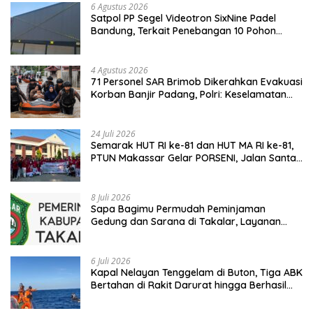
6 Agustus 2026
Satpol PP Segel Videotron SixNine Padel
Bandung, Terkait Penebangan 10 Pohon
Ilegal
4 Agustus 2026
71 Personel SAR Brimob Dikerahkan Evakuasi
Korban Banjir Padang, Polri: Keselamatan
Warga Prioritas Utama
24 Juli 2026
Semarak HUT RI ke-81 dan HUT MA RI ke-81,
PTUN Makassar Gelar PORSENI, Jalan Santai
hingga Kampanye Anti Penyuapan
8 Juli 2026
Sapa Bagimu Permudah Peminjaman
Gedung dan Sarana di Takalar, Layanan
Digital Transparan untuk Masyarakat
6 Juli 2026
Kapal Nelayan Tenggelam di Buton, Tiga ABK
Bertahan di Rakit Darurat hingga Berhasil
Diselamatkan Basarnas