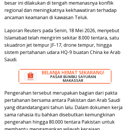
besar ini dilakukan di tengah memanasnya konflik
regional dan meningkatnya kekhawatiran terhadap
ancaman keamanan di kawasan Teluk.
Laporan Reuters pada Senin, 18 Mei 2026, menyebut
Islamabad telah mengirim sekitar 8.000 tentara, satu
skuadron jet tempur JF-17, drone tempur, hingga
sistem pertahanan udara HQ-9 buatan China ke Arab
Saudi.
BELANJA HEMAT SEKARANG!
DISKON BESAR SEKARANG!
PASAR BUMBU SAYURAN
RUMAH LISTRIK MAKASSAR
MAKASSAR
Pengerahan tersebut merupakan bagian dari pakta
pertahanan bersama antara Pakistan dan Arab Saudi
yang ditandatangani tahun lalu. Dalam dokumen kerja
sama rahasia itu bahkan disebutkan kemungkinan
pengerahan hingga 80.000 tentara Pakistan untuk
membantu mengamankan wilayah kerajaan.