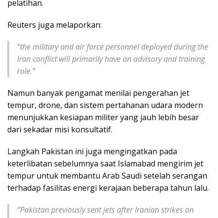
pelatihan.
Reuters juga melaporkan:
“the military and air force personnel deployed during the
Iran conflict will primarily have an advisory and training
role.”
Namun banyak pengamat menilai pengerahan jet
tempur, drone, dan sistem pertahanan udara modern
menunjukkan kesiapan militer yang jauh lebih besar
dari sekadar misi konsultatif.
Langkah Pakistan ini juga mengingatkan pada
keterlibatan sebelumnya saat Islamabad mengirim jet
tempur untuk membantu Arab Saudi setelah serangan
terhadap fasilitas energi kerajaan beberapa tahun lalu.
“Pakistan previously sent jets after Iranian strikes on