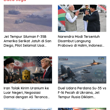
Jet Tempur Siluman F-35B
Narendra Modi Tersentuh
Amerika Serikat Jatuh di San
Disambut Langsung
Diego, Pilot Selamat Usai
Prabowo di Halim, Indonesia
Melontarkan Diri
dan India Siap Teken 8 MoU
Strategis
Iran Tolak Kirim Uranium ke
Duel Udara Perdana Su-35 vs
Luar Negeri, Negosiasi
F-16 Pecah di Ukraina, Jet
Damai dengan AS Terancam
Tempur Rusia Diklaim
Buntu
Menang Telak