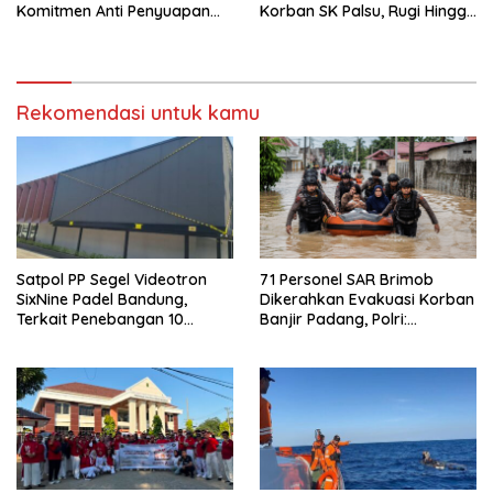
Komitmen Anti Penyuapan
Korban SK Palsu, Rugi Hingga
Bersama Mitra Kerja
Rp150 Juta
Rekomendasi untuk kamu
Satpol PP Segel Videotron
71 Personel SAR Brimob
SixNine Padel Bandung,
Dikerahkan Evakuasi Korban
Terkait Penebangan 10
Banjir Padang, Polri:
Pohon Ilegal
Keselamatan Warga
Prioritas Utama