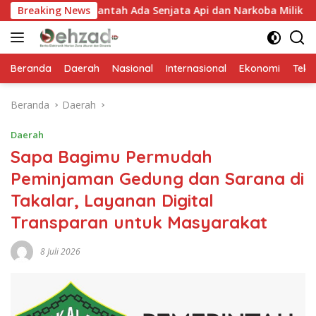
Langsung
 Bantah Ada Senjata Api dan Narkoba Milik IWD
Breaking News
Satpol
ke
konten
Beranda
Daerah
Nasional
Internasional
Ekonomi
Tekn
Beranda
Daerah
Daerah
Sapa Bagimu Permudah
Peminjaman Gedung dan Sarana di
Takalar, Layanan Digital
Transparan untuk Masyarakat
8 Juli 2026