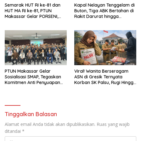
Semarak HUT RI ke-81 dan
Kapal Nelayan Tenggelam di
HUT MA RI ke-81, PTUN
Buton, Tiga ABK Bertahan di
Makassar Gelar PORSENI,
Rakit Darurat hingga
Jalan Santai hingga
Berhasil Diselamatkan
Kampanye Anti Penyuapan
Basarnas
PTUN Makassar Gelar
Viral! Wanita Berseragam
Sosialisasi SMAP, Tegaskan
ASN di Gresik Ternyata
Komitmen Anti Penyuapan
Korban SK Palsu, Rugi Hingga
Bersama Mitra Kerja
Rp150 Juta
Tinggalkan Balasan
Alamat email Anda tidak akan dipublikasikan.
Ruas yang wajib
ditandai
*