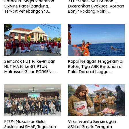
Satpol PP Segel Videotron
71 Personel SAR Brimob
SixNine Padel Bandung,
Dikerahkan Evakuasi Korban
Terkait Penebangan 10
Banjir Padang, Polri:
Pohon Ilegal
Keselamatan Warga
Prioritas Utama
Semarak HUT RI ke-81 dan
Kapal Nelayan Tenggelam di
HUT MA RI ke-81, PTUN
Buton, Tiga ABK Bertahan di
Makassar Gelar PORSENI,
Rakit Darurat hingga
Jalan Santai hingga
Berhasil Diselamatkan
Kampanye Anti Penyuapan
Basarnas
PTUN Makassar Gelar
Viral! Wanita Berseragam
Sosialisasi SMAP, Tegaskan
ASN di Gresik Ternyata