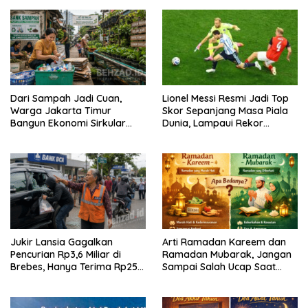
Dari Sampah Jadi Cuan,
Lionel Messi Resmi Jadi Top
Warga Jakarta Timur
Skor Sepanjang Masa Piala
Bangun Ekonomi Sirkular
Dunia, Lampaui Rekor
dari Gang Sempit
Miroslav Klose
Jukir Lansia Gagalkan
Arti Ramadan Kareem dan
Pencurian Rp3,6 Miliar di
Ramadan Mubarak, Jangan
Brebes, Hanya Terima Rp25
Sampai Salah Ucap Saat
Ribu Setelah Bagi Empat
Puasa