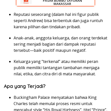
PASAR BUMBU SAYURAN
RUMAH LISTRIK MAKASSAR
MAKASSAR
Reputasi seseorang (dalam hal ini figur publik
seperti Andrew) bisa terbentuk dan juga runtuh
karena pilihan dan tindakan pribadi.
Anak-anak, anggota keluarga, dan orang terdekat
sering menjadi bagian dari dampak reputasi
tersebut—baik positif maupun negatif.
Keluarga yang “terkenal” atau memiliki peran
publik memiliki tantangan tambahan menjaga
nilai, etika, dan citra diri di mata masyarakat.
Apa yang Terjadi?
Buckingham Palace menyatakan bahwa King
Charles telah memulai proses resmi untuk
mencabut style “His Royal Highness”, titel “Prince”,