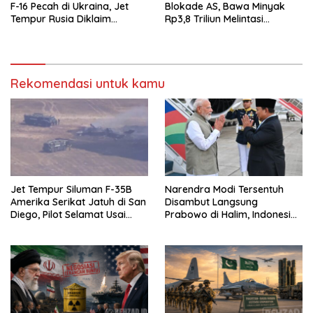
F-16 Pecah di Ukraina, Jet
Blokade AS, Bawa Minyak
Tempur Rusia Diklaim
Rp3,8 Triliun Melintasi
Menang Telak
Perairan Indonesia
Rekomendasi untuk kamu
Jet Tempur Siluman F-35B
Narendra Modi Tersentuh
Amerika Serikat Jatuh di San
Disambut Langsung
Diego, Pilot Selamat Usai
Prabowo di Halim, Indonesia
Melontarkan Diri
dan India Siap Teken 8 MoU
Strategis