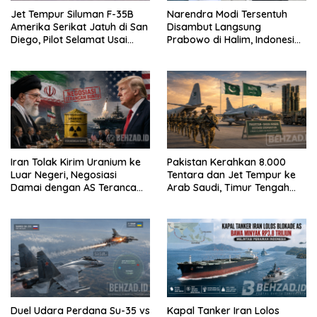
Jet Tempur Siluman F-35B
Narendra Modi Tersentuh
Amerika Serikat Jatuh di San
Disambut Langsung
Diego, Pilot Selamat Usai
Prabowo di Halim, Indonesia
Melontarkan Diri
dan India Siap Teken 8 MoU
Strategis
Iran Tolak Kirim Uranium ke
Pakistan Kerahkan 8.000
Luar Negeri, Negosiasi
Tentara dan Jet Tempur ke
Damai dengan AS Terancam
Arab Saudi, Timur Tengah
Buntu
Makin Memanas
Duel Udara Perdana Su-35 vs
Kapal Tanker Iran Lolos