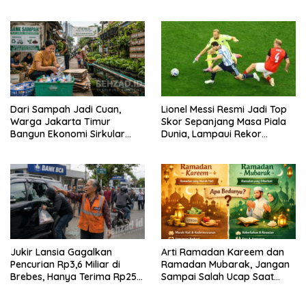
Dari Sampah Jadi Cuan,
Lionel Messi Resmi Jadi Top
Warga Jakarta Timur
Skor Sepanjang Masa Piala
Bangun Ekonomi Sirkular
Dunia, Lampaui Rekor
dari Gang Sempit
Miroslav Klose
Jukir Lansia Gagalkan
Arti Ramadan Kareem dan
Pencurian Rp3,6 Miliar di
Ramadan Mubarak, Jangan
Brebes, Hanya Terima Rp25
Sampai Salah Ucap Saat
Ribu Setelah Bagi Empat
Puasa