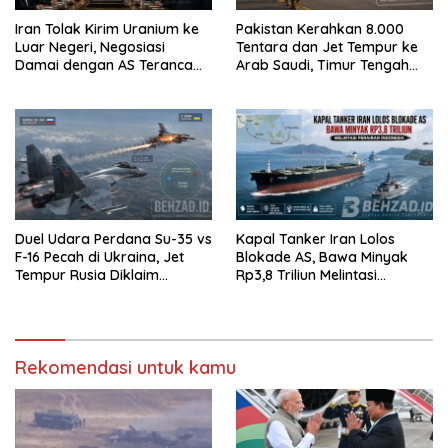
Iran Tolak Kirim Uranium ke
Pakistan Kerahkan 8.000
Luar Negeri, Negosiasi
Tentara dan Jet Tempur ke
Damai dengan AS Terancam
Arab Saudi, Timur Tengah
Buntu
Makin Memanas
Duel Udara Perdana Su-35 vs
Kapal Tanker Iran Lolos
F-16 Pecah di Ukraina, Jet
Blokade AS, Bawa Minyak
Tempur Rusia Diklaim
Rp3,8 Triliun Melintasi
Menang Telak
Perairan Indonesia
Rekomendasi untuk kamu