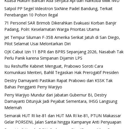
Kuasa Hukum Bantah Ada Senjata Api dan Narkoba Milik IWD
Satpol PP Segel Videotron SixNine Padel Bandung, Terkait
Penebangan 10 Pohon Ilegal
71 Personel SAR Brimob Dikerahkan Evakuasi Korban Banjir
Padang, Polri: Keselamatan Warga Prioritas Utama
Jet Tempur Siluman F-35B Amerika Serikat Jatuh di San Diego,
Pilot Selamat Usai Melontarkan Diri
OJK Cabut Izin 11 BPR dan BPRS Sepanjang 2026, Nasabah Tak
Perlu Panik karena Simpanan Dijamin LPS
Isu Reshuffle Kabinet Menguat, Prabowo Soroti Cara
Komunikasi Menteri, Bahlil Tegaskan Hak Prerogatif Presiden
Destry Damayanti Pastikan Rapat Prabowo dan KSSK Tak
Bahas Pengganti Perry Warjiyo
Perry Warjiyo Mundur dari Jabatan Gubernur BI, Destry
Damayanti Ditunjuk Jadi Pejabat Sementara, IHSG Langsung
Melemah
Semarak HUT RI ke-81 dan HUT MA RI ke-81, PTUN Makassar
Gelar PORSENI, Jalan Santai hingga Kampanye Anti Penyuapan