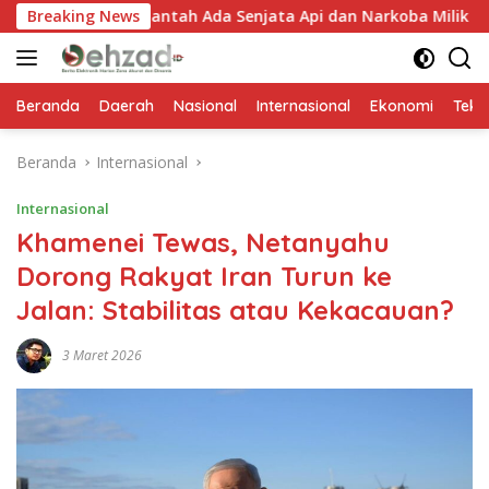
Langsung
antah Ada Senjata Api dan Narkoba Milik IWD
Breaking News
Satpol P
ke
konten
Beranda
Daerah
Nasional
Internasional
Ekonomi
Tekn
Beranda
Internasional
Internasional
Khamenei Tewas, Netanyahu
Dorong Rakyat Iran Turun ke
Jalan: Stabilitas atau Kekacauan?
3 Maret 2026