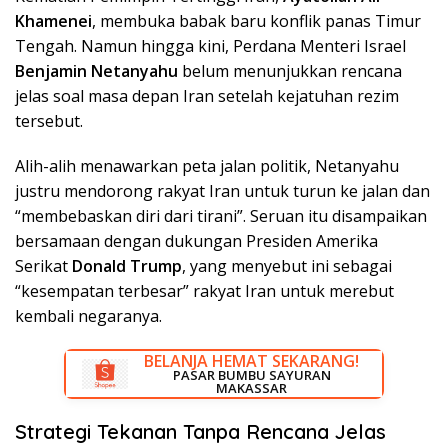
Khamenei
, membuka babak baru konflik panas Timur
Tengah. Namun hingga kini, Perdana Menteri Israel
Benjamin Netanyahu
belum menunjukkan rencana
jelas soal masa depan Iran setelah kejatuhan rezim
tersebut.
Alih-alih menawarkan peta jalan politik, Netanyahu
justru mendorong rakyat Iran untuk turun ke jalan dan
“membebaskan diri dari tirani”. Seruan itu disampaikan
bersamaan dengan dukungan Presiden Amerika
Serikat
Donald Trump
, yang menyebut ini sebagai
“kesempatan terbesar” rakyat Iran untuk merebut
kembali negaranya.
BELANJA HEMAT SEKARANG!
DISKON BESAR SEKARANG!
PASAR BUMBU SAYURAN
RUMAH LISTRIK MAKASSAR
MAKASSAR
Strategi Tekanan Tanpa Rencana Jelas