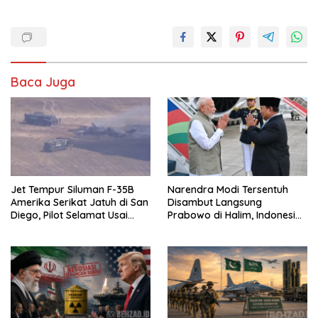
Baca Juga
Jet Tempur Siluman F-35B
Narendra Modi Tersentuh
Amerika Serikat Jatuh di San
Disambut Langsung
Diego, Pilot Selamat Usai
Prabowo di Halim, Indonesia
Melontarkan Diri
dan India Siap Teken 8 MoU
Strategis