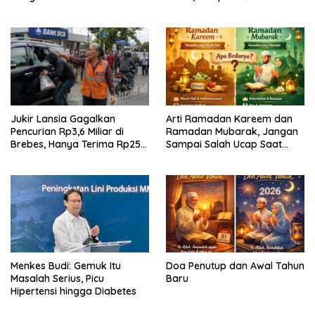
dari Gang Sempit
Miroslav Klose
Jukir Lansia Gagalkan
Arti Ramadan Kareem dan
Pencurian Rp3,6 Miliar di
Ramadan Mubarak, Jangan
Brebes, Hanya Terima Rp25
Sampai Salah Ucap Saat
Ribu Setelah Bagi Empat
Puasa
Menkes Budi: Gemuk Itu
Doa Penutup dan Awal Tahun
Masalah Serius, Picu
Baru
Hipertensi hingga Diabetes