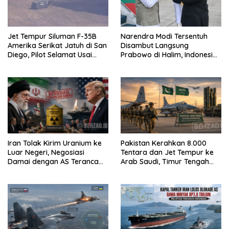
Jet Tempur Siluman F-35B
Narendra Modi Tersentuh
Amerika Serikat Jatuh di San
Disambut Langsung
Diego, Pilot Selamat Usai
Prabowo di Halim, Indonesia
Melontarkan Diri
dan India Siap Teken 8 MoU
Strategis
Iran Tolak Kirim Uranium ke
Pakistan Kerahkan 8.000
Luar Negeri, Negosiasi
Tentara dan Jet Tempur ke
Damai dengan AS Terancam
Arab Saudi, Timur Tengah
Buntu
Makin Memanas