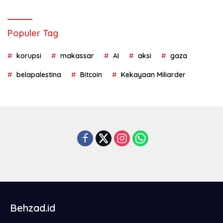
Populer Tag
korupsi
makassar
AI
aksi
gaza
belapalestina
Bitcoin
Kekayaan Miliarder
Behzad.id