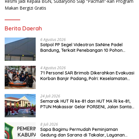
Resmi Jadi Kepala BGN, Sudaryono Siap “Pacman”-kan Program
Makan Bergizi Gratis
Berita Daerah
6 Agustus 2026
Satpol PP Segel Videotron SixNine Padel
Bandung, Terkait Penebangan 10 Pohon
Ilegal
4 Agustus 2026
71 Personel SAR Brimob Dikerahkan Evakuasi
Korban Banjir Padang, Polri: Keselamatan
Warga Prioritas Utama
24 Juli 2026
Semarak HUT RI ke-81 dan HUT MA RI ke-81,
PTUN Makassar Gelar PORSENI, Jalan Santai
hingga Kampanye Anti Penyuapan
8 Juli 2026
Sapa Bagimu Permudah Peminjaman
Gedung dan Sarana di Takalar, Layanan