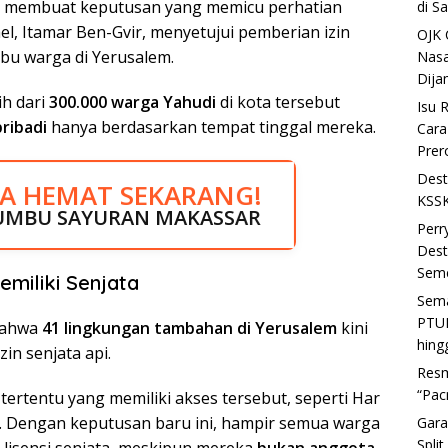
li membuat keputusan yang memicu perhatian
di S
el,
Itamar Ben-Gvir
, menyetujui pemberian izin
OJK 
ibu warga di Yerusalem.
Nasa
Dija
ih dari
300.000 warga Yahudi
di kota tersebut
Isu 
pribadi
hanya berdasarkan tempat tinggal mereka.
Cara
Prer
Dest
JA HEMAT SEKARANG!
N BESAR SEKARANG!
KSSK
UMBU SAYURAN MAKASSAR
H LISTRIK MAKASSAR
Perr
Dest
Seme
emiliki Senjata
Sema
PTUN
bahwa
41 lingkungan tambahan di Yerusalem
kini
hing
n senjata api.
Resm
“Pac
rtentu yang memiliki akses tersebut, seperti Har
lo. Dengan keputusan baru ini, hampir semua warga
Gara
Spli