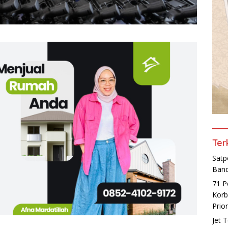
Ter
Satp
Band
71 P
Korb
Prio
Jet 