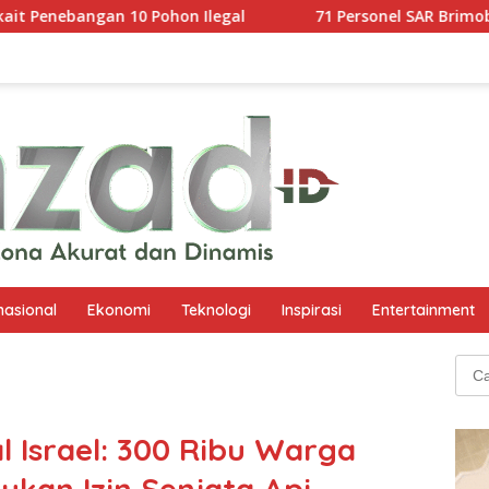
n Ilegal
71 Personel SAR Brimob Dikerahkan Evakuasi K
nasional
Ekonomi
Teknologi
Inspirasi
Entertainment
Cari
untu
l Israel: 300 Ribu Warga
jukan Izin Senjata Api