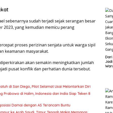
gkat
rael sebenarnya sudah terjadi sejak serangan besar
er 2023, yang kemudian memicu perang
ercepat proses perizinan senjata untuk warga sipil
kan keamanan masyarakat.
Dar
Jadi
n diperkirakan akan semakin meningkatkan jumlah
War
jadi pusat konflik dan perhatian dunia tersebut.
Jak
Tim
Ban
Eko
tuh di San Diego, Pilot Selamat Usai Melontarkan Diri
Sirk
Gan
 Prabowo di Halim, Indonesia dan India Siap Teken 8
Negosiasi Damai dengan AS Terancam Buntu
Tempur ke Arab Saudi, Timur Tengah Makin Memanas