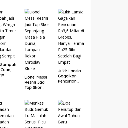
i Sampah
 Cuan,
Jukir Lansia
ga
Gagalkan
Lionel Messi
arta
Pencurian
Resmi Jadi
ur
Rp3,6 Miliar di
Top Skor
gun
Brebes,
Sepanjang
nomi
Hanya
Masa Piala
ular dari
Terima Rp25
Dunia,
g Sempit
Ribu Setelah
Lampaui
Bagi Empat
Rekor
Miroslav
Klose