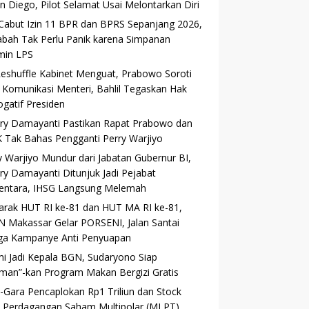
an Diego, Pilot Selamat Usai Melontarkan Diri
Cabut Izin 11 BPR dan BPRS Sepanjang 2026,
bah Tak Perlu Panik karena Simpanan
min LPS
Reshuffle Kabinet Menguat, Prabowo Soroti
 Komunikasi Menteri, Bahlil Tegaskan Hak
ogatif Presiden
ry Damayanti Pastikan Rapat Prabowo dan
 Tak Bahas Pengganti Perry Warjiyo
y Warjiyo Mundur dari Jabatan Gubernur BI,
ry Damayanti Ditunjuk Jadi Pejabat
ntara, IHSG Langsung Melemah
rak HUT RI ke-81 dan HUT MA RI ke-81,
 Makassar Gelar PORSENI, Jalan Santai
ga Kampanye Anti Penyuapan
i Jadi Kepala BGN, Sudaryono Siap
man”-kan Program Makan Bergizi Gratis
-Gara Pencaplokan Rp1 Triliun dan Stock
t, Perdagangan Saham Multipolar (MLPT)