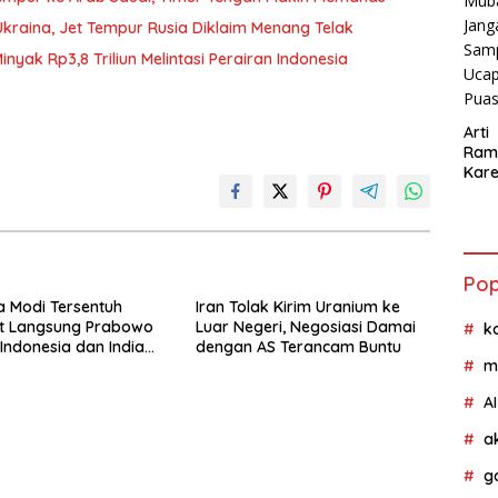
Ukraina, Jet Tempur Rusia Diklaim Menang Telak
nyak Rp3,8 Triliun Melintasi Perairan Indonesia
Arti
Ram
Kar
Ram
Mub
Jan
Samp
Ucap
Pop
Pua
 Modi Tersentuh
Iran Tolak Kirim Uranium ke
t Langsung Prabowo
Luar Negeri, Negosiasi Damai
k
 Indonesia dan India
dengan AS Terancam Buntu
m
en 8 MoU Strategis
AI
a
g