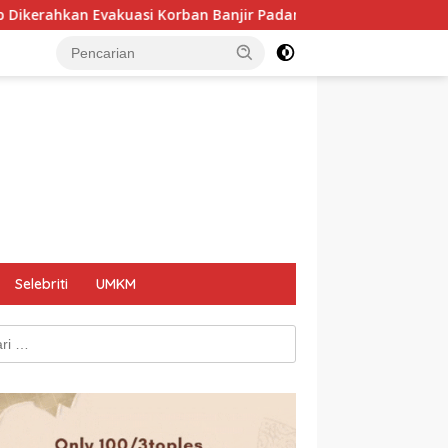
orban Banjir Padang, Polri: Keselamatan Warga Prioritas Utama
Selebriti
UMKM
k: