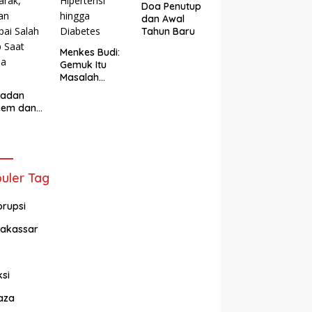
Doa Penutup
dan Awal
Tahun Baru
Menkes Budi:
Gemuk Itu
Masalah
Serius, Picu
adan
Hipertensi
eem dan
hingga
adan
Diabetes
arak,
gan
ai Salah
 Saat
uler Tag
sa
orupsi
akassar
ksi
aza