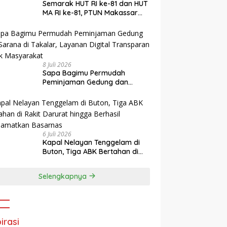
Semarak HUT RI ke-81 dan HUT
MA RI ke-81, PTUN Makassar
Gelar PORSENI, Jalan Santai
hingga Kampanye Anti
Penyuapan
8 Juli 2026
Sapa Bagimu Permudah
Peminjaman Gedung dan
Sarana di Takalar, Layanan
Digital Transparan untuk
Masyarakat
6 Juli 2026
Kapal Nelayan Tenggelam di
Buton, Tiga ABK Bertahan di
Rakit Darurat hingga Berhasil
Diselamatkan Basarnas
Selengkapnya
irasi