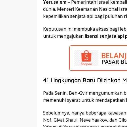
Yerusalem
– Pemerintah Israel kemba
dunia. Menteri Keamanan Nasional Isra
kepemilikan senjata api bagi puluhan r
Keputusan ini membuka akses bagi leb
untuk mengajukan
lisensi senjata api 
BELAN
DISKO
PASAR B
RUMA
41 Lingkungan Baru Diizinkan M
Pada Senin, Ben-Gvir mengumumkan 
memenuhi syarat untuk mendapatkan izi
Sebelumnya, hanya beberapa kawasan te
Nof, Givat Shaul, Neve Yaakov, dan Gi