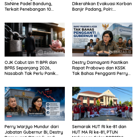
SixNine Padel Bandung,
Dikerahkan Evakuasi Korban
Terkait Penebangan 10
Banjir Padang, Polri:
Pohon Ilegal
Keselamatan Warga
Prioritas Utama
OJK Cabut Izin 11 BPR dan
Destry Damayanti Pastikan
BPRS Sepanjang 2026,
Rapat Prabowo dan KSSK
Nasabah Tak Perlu Panik
Tak Bahas Pengganti Perry
karena Simpanan Dijamin
Warjiyo
LPS
Perry Warjiyo Mundur dari
Semarak HUT RI ke-81 dan
Jabatan Gubernur BI, Destry
HUT MA RI ke-81, PTUN