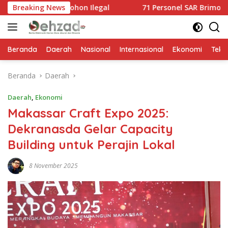
Langsung
 Pohon Ilegal
Breaking News
71 Personel SAR Brimob Dikerahkan Evakua
ke
konten
Beranda
Daerah
Nasional
Internasional
Ekonomi
Tekn
Beranda
Daerah
Daerah
,
Ekonomi
Makassar Craft Expo 2025:
Dekranasda Gelar Capacity
Building untuk Perajin Lokal
8 November 2025