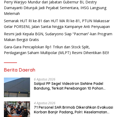
Perry Warjiyo Mundur dari Jabatan Gubernur BI, Destry
Damayanti Ditunjuk Jadi Pejabat Sementara, IHSG Langsung
Melemah
Semarak HUT RI ke-81 dan HUT MA RI ke-81, PTUN Makassar
Gelar PORSENI, Jalan Santai hingga Kampanye Anti Penyuapan
Resmi Jadi Kepala BGN, Sudaryono Siap “Pacman”-kan Program
Makan Bergizi Gratis
Gara-Gara Pencaplokan Rp1 Triliun dan Stock Split,
Perdagangan Saham Multipolar (MLPT) Resmi Dihentikan BEI!
Berita Daerah
6 Agustus 2026
Satpol PP Segel Videotron SixNine Padel
Bandung, Terkait Penebangan 10 Pohon
Ilegal
4 Agustus 2026
71 Personel SAR Brimob Dikerahkan Evakuasi
Korban Banjir Padang, Polri: Keselamatan
Warga Prioritas Utama