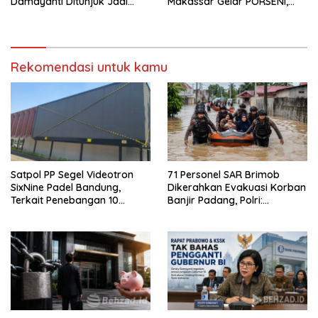
Damayanti Ditunjuk Jadi
Makassar Gelar PORSENI,
Pejabat Sementara, IHSG
Jalan Santai hingga
Langsung Melemah
Kampanye Anti Penyuapan
Rekomendasi untuk kamu
Satpol PP Segel Videotron
71 Personel SAR Brimob
SixNine Padel Bandung,
Dikerahkan Evakuasi Korban
Terkait Penebangan 10
Banjir Padang, Polri:
Pohon Ilegal
Keselamatan Warga
Prioritas Utama