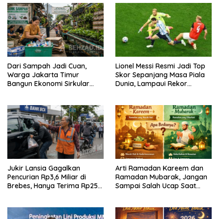
Dari Sampah Jadi Cuan,
Lionel Messi Resmi Jadi Top
Warga Jakarta Timur
Skor Sepanjang Masa Piala
Bangun Ekonomi Sirkular
Dunia, Lampaui Rekor
dari Gang Sempit
Miroslav Klose
Jukir Lansia Gagalkan
Arti Ramadan Kareem dan
Pencurian Rp3,6 Miliar di
Ramadan Mubarak, Jangan
Brebes, Hanya Terima Rp25
Sampai Salah Ucap Saat
Ribu Setelah Bagi Empat
Puasa