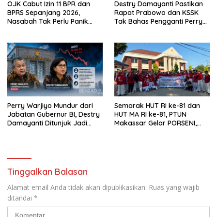
OJK Cabut Izin 11 BPR dan
Destry Damayanti Pastikan
BPRS Sepanjang 2026,
Rapat Prabowo dan KSSK
Nasabah Tak Perlu Panik
Tak Bahas Pengganti Perry
karena Simpanan Dijamin
Warjiyo
LPS
Perry Warjiyo Mundur dari
Semarak HUT RI ke-81 dan
Jabatan Gubernur BI, Destry
HUT MA RI ke-81, PTUN
Damayanti Ditunjuk Jadi
Makassar Gelar PORSENI,
Pejabat Sementara, IHSG
Jalan Santai hingga
Langsung Melemah
Kampanye Anti Penyuapan
Tinggalkan Balasan
Alamat email Anda tidak akan dipublikasikan.
Ruas yang wajib
ditandai
*