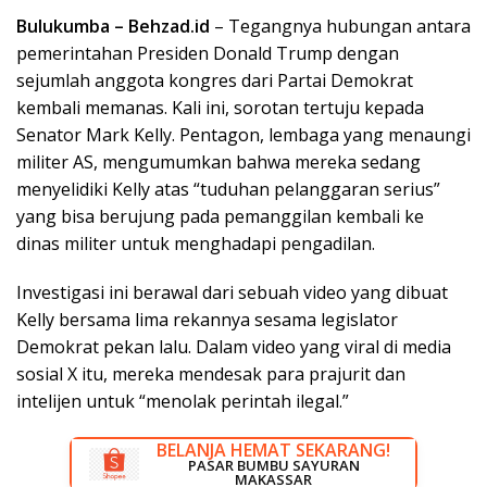
Bulukumba – Behzad.id
– Tegangnya hubungan antara
pemerintahan Presiden Donald Trump dengan
sejumlah anggota kongres dari Partai Demokrat
kembali memanas. Kali ini, sorotan tertuju kepada
Senator Mark Kelly. Pentagon, lembaga yang menaungi
militer AS, mengumumkan bahwa mereka sedang
menyelidiki Kelly atas “tuduhan pelanggaran serius”
yang bisa berujung pada pemanggilan kembali ke
dinas militer untuk menghadapi pengadilan.
Investigasi ini berawal dari sebuah video yang dibuat
Kelly bersama lima rekannya sesama legislator
Demokrat pekan lalu. Dalam video yang viral di media
sosial X itu, mereka mendesak para prajurit dan
intelijen untuk “menolak perintah ilegal.”
BELANJA HEMAT SEKARANG!
DISKON BESAR SEKARANG!
PASAR BUMBU SAYURAN
RUMAH LISTRIK MAKASSAR
MAKASSAR