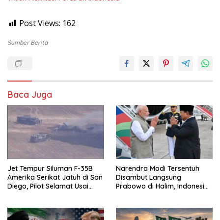
Post Views:
162
Sumber Berita
Baca Juga
Jet Tempur Siluman F-35B
Narendra Modi Tersentuh
Amerika Serikat Jatuh di San
Disambut Langsung
Diego, Pilot Selamat Usai
Prabowo di Halim, Indonesia
Melontarkan Diri
dan India Siap Teken 8 MoU
Strategis