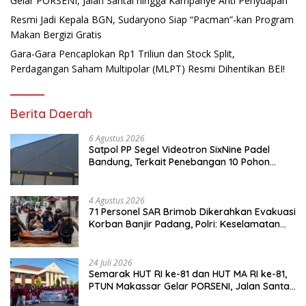
Gelar PORSENI, Jalan Santai hingga Kampanye Anti Penyuapan
Resmi Jadi Kepala BGN, Sudaryono Siap “Pacman”-kan Program
Makan Bergizi Gratis
Gara-Gara Pencaplokan Rp1 Triliun dan Stock Split,
Perdagangan Saham Multipolar (MLPT) Resmi Dihentikan BEI!
Berita Daerah
6 Agustus 2026
Satpol PP Segel Videotron SixNine Padel
Bandung, Terkait Penebangan 10 Pohon
Ilegal
4 Agustus 2026
71 Personel SAR Brimob Dikerahkan Evakuasi
Korban Banjir Padang, Polri: Keselamatan
Warga Prioritas Utama
24 Juli 2026
Semarak HUT RI ke-81 dan HUT MA RI ke-81,
PTUN Makassar Gelar PORSENI, Jalan Santai
hingga Kampanye Anti Penyuapan