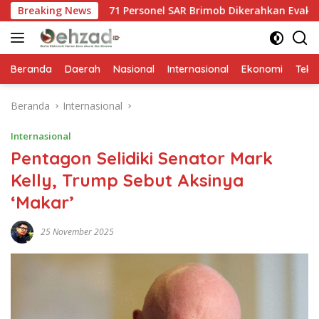
Langsung
Breaking News
71 Personel SAR Brimob Dikerahkan Evakuasi Korban Banjir
ke
konten
Beranda
Daerah
Nasional
Internasional
Ekonomi
Tekn
Beranda
Internasional
Internasional
Pentagon Selidiki Senator Mark
Kelly, Trump Sebut Aksinya
‘Makar’
25 November 2025