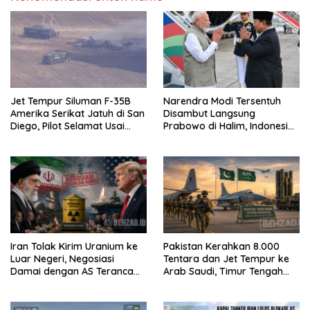
Jet Tempur Siluman F-35B
Narendra Modi Tersentuh
Amerika Serikat Jatuh di San
Disambut Langsung
Diego, Pilot Selamat Usai
Prabowo di Halim, Indonesia
Melontarkan Diri
dan India Siap Teken 8 MoU
Strategis
Iran Tolak Kirim Uranium ke
Pakistan Kerahkan 8.000
Luar Negeri, Negosiasi
Tentara dan Jet Tempur ke
Damai dengan AS Terancam
Arab Saudi, Timur Tengah
Buntu
Makin Memanas