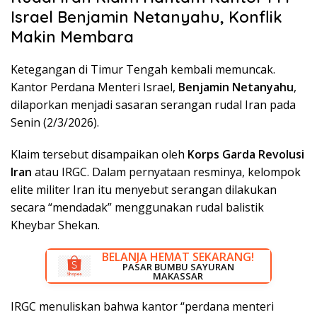
Israel Benjamin Netanyahu, Konflik
Makin Membara
Ketegangan di Timur Tengah kembali memuncak.
Kantor Perdana Menteri Israel,
Benjamin Netanyahu
,
dilaporkan menjadi sasaran serangan rudal Iran pada
Senin (2/3/2026).
Klaim tersebut disampaikan oleh
Korps Garda Revolusi
Iran
atau IRGC. Dalam pernyataan resminya, kelompok
elite militer Iran itu menyebut serangan dilakukan
secara “mendadak” menggunakan rudal balistik
Kheybar Shekan.
BELANJA HEMAT SEKARANG!
DISKON BESAR SEKARANG!
PASAR BUMBU SAYURAN
RUMAH LISTRIK MAKASSAR
MAKASSAR
IRGC menuliskan bahwa kantor “perdana menteri