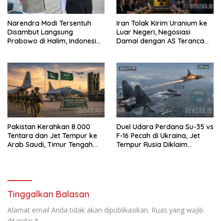
Narendra Modi Tersentuh
Iran Tolak Kirim Uranium ke
Disambut Langsung
Luar Negeri, Negosiasi
Prabowo di Halim, Indonesia
Damai dengan AS Terancam
dan India Siap Teken 8 MoU
Buntu
Strategis
Pakistan Kerahkan 8.000
Duel Udara Perdana Su-35 vs
Tentara dan Jet Tempur ke
F-16 Pecah di Ukraina, Jet
Arab Saudi, Timur Tengah
Tempur Rusia Diklaim
Makin Memanas
Menang Telak
Tinggalkan Balasan
Alamat email Anda tidak akan dipublikasikan.
Ruas yang wajib
ditandai
*