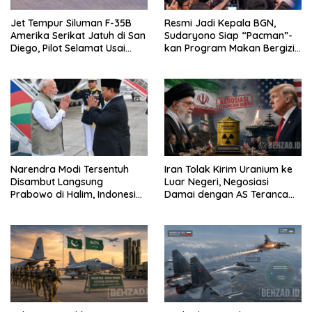
Jet Tempur Siluman F-35B
Resmi Jadi Kepala BGN,
Amerika Serikat Jatuh di San
Sudaryono Siap “Pacman”-
Diego, Pilot Selamat Usai
kan Program Makan Bergizi
Melontarkan Diri
Gratis
Narendra Modi Tersentuh
Iran Tolak Kirim Uranium ke
Disambut Langsung
Luar Negeri, Negosiasi
Prabowo di Halim, Indonesia
Damai dengan AS Terancam
dan India Siap Teken 8 MoU
Buntu
Strategis