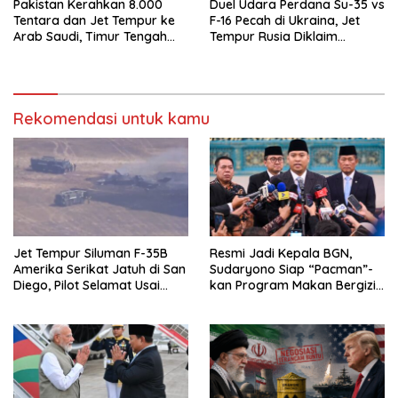
Pakistan Kerahkan 8.000
Duel Udara Perdana Su-35 vs
Tentara dan Jet Tempur ke
F-16 Pecah di Ukraina, Jet
Arab Saudi, Timur Tengah
Tempur Rusia Diklaim
Makin Memanas
Menang Telak
Rekomendasi untuk kamu
Jet Tempur Siluman F-35B
Resmi Jadi Kepala BGN,
Amerika Serikat Jatuh di San
Sudaryono Siap “Pacman”-
Diego, Pilot Selamat Usai
kan Program Makan Bergizi
Melontarkan Diri
Gratis