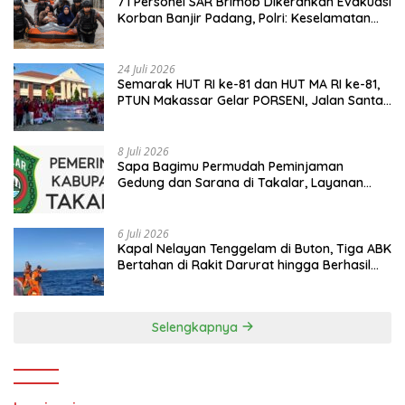
71 Personel SAR Brimob Dikerahkan Evakuasi
Korban Banjir Padang, Polri: Keselamatan
Warga Prioritas Utama
24 Juli 2026
Semarak HUT RI ke-81 dan HUT MA RI ke-81,
PTUN Makassar Gelar PORSENI, Jalan Santai
hingga Kampanye Anti Penyuapan
8 Juli 2026
Sapa Bagimu Permudah Peminjaman
Gedung dan Sarana di Takalar, Layanan
Digital Transparan untuk Masyarakat
6 Juli 2026
Kapal Nelayan Tenggelam di Buton, Tiga ABK
Bertahan di Rakit Darurat hingga Berhasil
Diselamatkan Basarnas
Selengkapnya