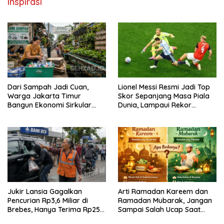
Inspirasi
Dari Sampah Jadi Cuan,
Lionel Messi Resmi Jadi Top
Warga Jakarta Timur
Skor Sepanjang Masa Piala
Bangun Ekonomi Sirkular
Dunia, Lampaui Rekor
dari Gang Sempit
Miroslav Klose
Jukir Lansia Gagalkan
Arti Ramadan Kareem dan
Pencurian Rp3,6 Miliar di
Ramadan Mubarak, Jangan
Brebes, Hanya Terima Rp25
Sampai Salah Ucap Saat
Ribu Setelah Bagi Empat
Puasa