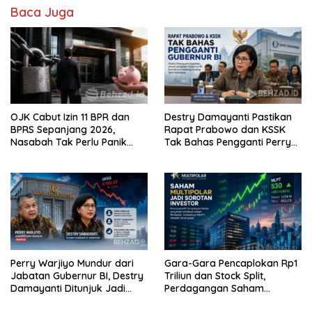
Baca Juga
OJK Cabut Izin 11 BPR dan
Destry Damayanti Pastikan
BPRS Sepanjang 2026,
Rapat Prabowo dan KSSK
Nasabah Tak Perlu Panik
Tak Bahas Pengganti Perry
karena Simpanan Dijamin
Warjiyo
LPS
Perry Warjiyo Mundur dari
Gara-Gara Pencaplokan Rp1
Jabatan Gubernur BI, Destry
Triliun dan Stock Split,
Damayanti Ditunjuk Jadi
Perdagangan Saham
Pejabat Sementara, IHSG
Multipolar (MLPT) Resmi