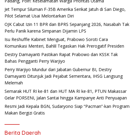
Padang, Polri: Keselamatan Warga Prioritas Utama
Jet Tempur Siluman F-35B Amerika Serikat Jatuh di San Diego,
Pilot Selamat Usai Melontarkan Diri
OJK Cabut Izin 11 BPR dan BPRS Sepanjang 2026, Nasabah Tak
Perlu Panik karena Simpanan Dijamin LPS
Isu Reshuffle Kabinet Menguat, Prabowo Soroti Cara
Komunikasi Menteri, Bahlil Tegaskan Hak Prerogatif Presiden
Destry Damayanti Pastikan Rapat Prabowo dan KSSK Tak
Bahas Pengganti Perry Warjiyo
Perry Warjiyo Mundur dari Jabatan Gubernur BI, Destry
Damayanti Ditunjuk Jadi Pejabat Sementara, IHSG Langsung
Melemah
Semarak HUT RI ke-81 dan HUT MA RI ke-81, PTUN Makassar
Gelar PORSENI, Jalan Santai hingga Kampanye Anti Penyuapan
Resmi Jadi Kepala BGN, Sudaryono Siap “Pacman”-kan Program
Makan Bergizi Gratis
Berita Daerah