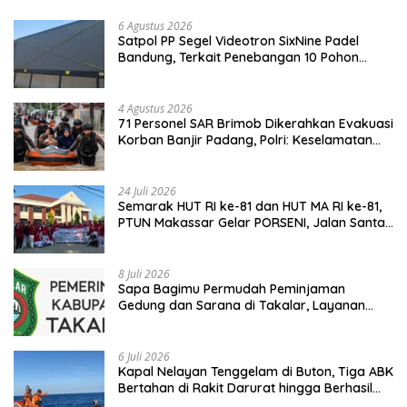
6 Agustus 2026
Satpol PP Segel Videotron SixNine Padel
Bandung, Terkait Penebangan 10 Pohon
Ilegal
4 Agustus 2026
71 Personel SAR Brimob Dikerahkan Evakuasi
Korban Banjir Padang, Polri: Keselamatan
Warga Prioritas Utama
24 Juli 2026
Semarak HUT RI ke-81 dan HUT MA RI ke-81,
PTUN Makassar Gelar PORSENI, Jalan Santai
hingga Kampanye Anti Penyuapan
8 Juli 2026
Sapa Bagimu Permudah Peminjaman
Gedung dan Sarana di Takalar, Layanan
Digital Transparan untuk Masyarakat
6 Juli 2026
Kapal Nelayan Tenggelam di Buton, Tiga ABK
Bertahan di Rakit Darurat hingga Berhasil
Diselamatkan Basarnas