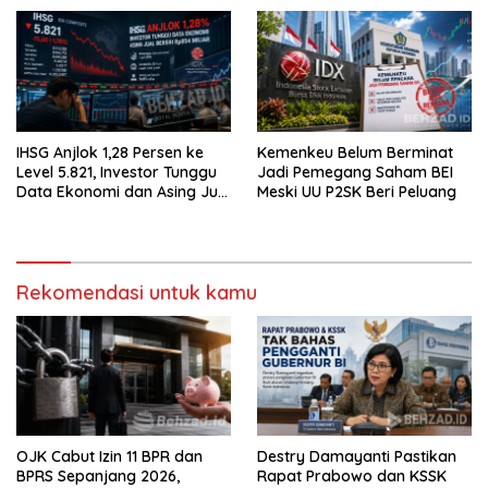
Langsung Melemah
Dihentikan BEI!
IHSG Anjlok 1,28 Persen ke
Kemenkeu Belum Berminat
Level 5.821, Investor Tunggu
Jadi Pemegang Saham BEI
Data Ekonomi dan Asing Jual
Meski UU P2SK Beri Peluang
Bersih Rp854 Miliar
Rekomendasi untuk kamu
OJK Cabut Izin 11 BPR dan
Destry Damayanti Pastikan
BPRS Sepanjang 2026,
Rapat Prabowo dan KSSK