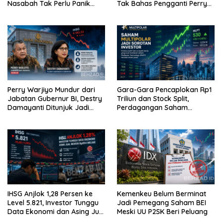
Nasabah Tak Perlu Panik
Tak Bahas Pengganti Perry
karena Simpanan Dijamin
Warjiyo
LPS
Perry Warjiyo Mundur dari
Gara-Gara Pencaplokan Rp1
Jabatan Gubernur BI, Destry
Triliun dan Stock Split,
Damayanti Ditunjuk Jadi
Perdagangan Saham
Pejabat Sementara, IHSG
Multipolar (MLPT) Resmi
Langsung Melemah
Dihentikan BEI!
IHSG Anjlok 1,28 Persen ke
Kemenkeu Belum Berminat
Level 5.821, Investor Tunggu
Jadi Pemegang Saham BEI
Data Ekonomi dan Asing Jual
Meski UU P2SK Beri Peluang
Bersih Rp854 Miliar