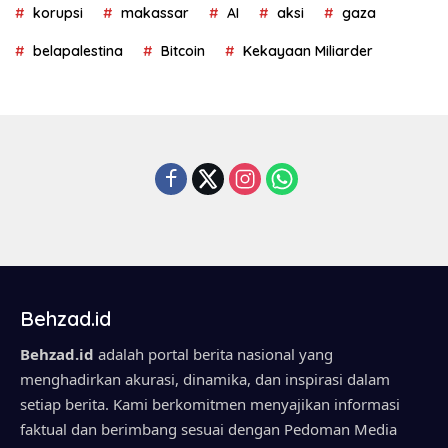
korupsi
makassar
AI
aksi
gaza
belapalestina
Bitcoin
Kekayaan Miliarder
Behzad.id
Behzad.id
adalah portal berita nasional yang
menghadirkan akurasi, dinamika, dan inspirasi dalam
setiap berita. Kami berkomitmen menyajikan informasi
faktual dan berimbang sesuai dengan Pedoman Media