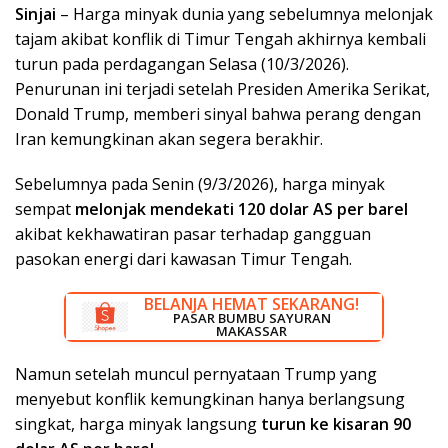
Sinjai
– Harga minyak dunia yang sebelumnya melonjak
tajam akibat konflik di Timur Tengah akhirnya kembali
turun pada perdagangan Selasa (10/3/2026).
Penurunan ini terjadi setelah Presiden Amerika Serikat,
Donald Trump
, memberi sinyal bahwa perang dengan
Iran
kemungkinan akan segera berakhir.
Sebelumnya pada Senin (9/3/2026), harga minyak
sempat
melonjak mendekati 120 dolar AS per barel
akibat kekhawatiran pasar terhadap gangguan
pasokan energi dari kawasan Timur Tengah.
BELANJA HEMAT SEKARANG!
DISKON BESAR SEKARANG!
PASAR BUMBU SAYURAN
RUMAH LISTRIK MAKASSAR
MAKASSAR
Namun setelah muncul pernyataan Trump yang
menyebut konflik kemungkinan hanya berlangsung
singkat, harga minyak langsung
turun ke kisaran 90