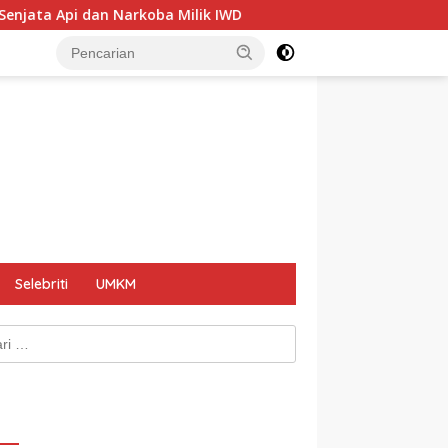
ba Milik IWD
Satpol PP Segel Videotron SixNine Padel 
Selebriti
UMKM
k: