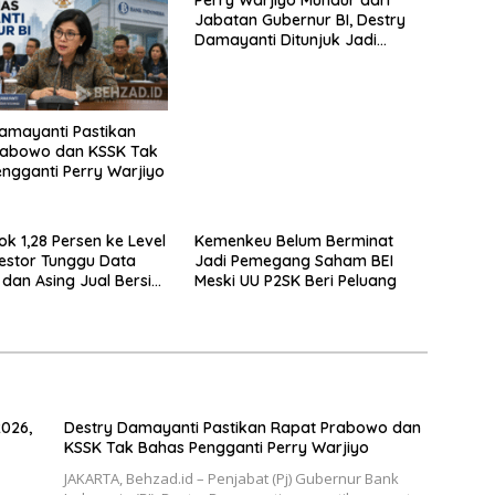
Jabatan Gubernur BI, Destry
Damayanti Ditunjuk Jadi
Pejabat Sementara, IHSG
Langsung Melemah
amayanti Pastikan
rabowo dan KSSK Tak
ngganti Perry Warjiyo
ok 1,28 Persen ke Level
Kemenkeu Belum Berminat
nvestor Tunggu Data
Jadi Pemegang Saham BEI
dan Asing Jual Bersih
Meski UU P2SK Beri Peluang
liar
2026,
Destry Damayanti Pastikan Rapat Prabowo dan
KSSK Tak Bahas Pengganti Perry Warjiyo
JAKARTA, Behzad.id – Penjabat (Pj) Gubernur Bank