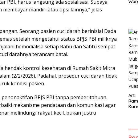
ar PBI, harus langsung ada sosialisasi. Supaya
War
Jak
 membayar mandiri atau opsi lainnya,” jelas
Tim
Ban
Eko
Sirk
apangan. Seorang pasien cuci darah berinisial Dada
Gan
emas setelah mengetahui status BPJS PBI miliknya
njalani hemodialisa setiap Rabu dan Sabtu sempat
cuci darahnya terancam batal.
t ia hendak kontrol kesehatan di Rumah Sakit Mitra
alam (2/2/2026). Padahal, prosedur cuci darah tidak
ruk kondisi pasien.
Arti
k penonaktifan BPJS PBI tanpa pemberitahuan.
Ram
baiki mekanisme pendataan dan komunikasi agar
Kar
Ram
nar melindungi rakyat kecil, bukan justru
Mub
Jan
Samp
Ucap
Pop