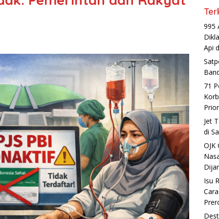
Ter
995 
Dikl
Api 
Satp
Band
71 P
Korb
Prio
Jet 
di S
OJK 
Nasa
Dija
Isu 
Cara
Prer
Dest