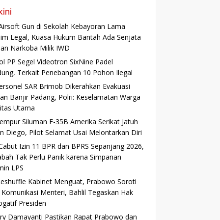
kini
Airsoft Gun di Sekolah Kebayoran Lama
aim Legal, Kuasa Hukum Bantah Ada Senjata
dan Narkoba Milik IWD
ol PP Segel Videotron SixNine Padel
ung, Terkait Penebangan 10 Pohon Ilegal
ersonel SAR Brimob Dikerahkan Evakuasi
an Banjir Padang, Polri: Keselamatan Warga
ritas Utama
Tempur Siluman F-35B Amerika Serikat Jatuh
an Diego, Pilot Selamat Usai Melontarkan Diri
Cabut Izin 11 BPR dan BPRS Sepanjang 2026,
bah Tak Perlu Panik karena Simpanan
min LPS
Reshuffle Kabinet Menguat, Prabowo Soroti
 Komunikasi Menteri, Bahlil Tegaskan Hak
ogatif Presiden
ry Damayanti Pastikan Rapat Prabowo dan