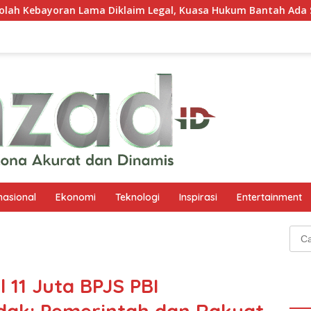
 Diklaim Legal, Kuasa Hukum Bantah Ada Senjata Api dan Narko
nasional
Ekonomi
Teknologi
Inspirasi
Entertainment
Cari
untu
 11 Juta BPJS PBI
dak: Pemerintah dan Rakyat