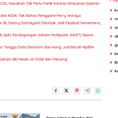
Pua
2026, Nasabah Tak Perlu Panik karena Simpanan Dijamin
k
dan KSSK Tak Bahas Pengganti Perry Warjiyo
m
r BI, Destry Damayanti Ditunjuk Jadi Pejabat Sementara,
AI
ck Split, Perdagangan Saham Multipolar (MLPT) Resmi
a
g
estor Tunggu Data Ekonomi dan Asing Jual Bersih Rp854
b
aham BEI Meski UU P2SK Beri Peluang
Bi
K
Perry Warjiyo Mundur dari