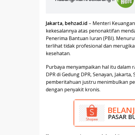
Jakarta, behzad.id
– Menteri Keuangan
kekesalannya atas penonaktifan menda
Penerima Bantuan Iuran (PBI). Menuru
terlihat tidak profesional dan merug
kesehatan.
Purbaya menyampaikan hal itu dalam r
DPR di Gedung DPR, Senayan, Jakarta, S
pemberitahuan justru menimbulkan pers
dengan penyakit kronis.
BELAN
DISKO
PASAR B
RUMA