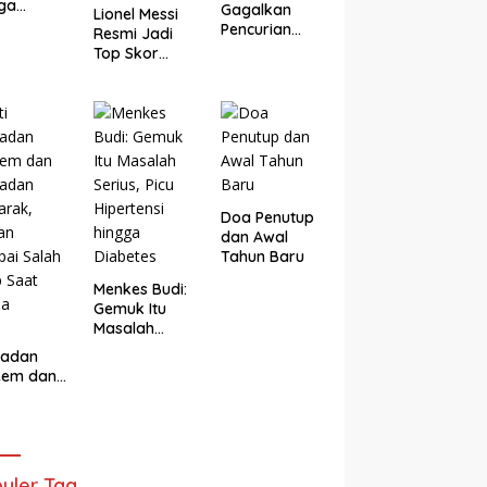
ga
Gagalkan
Lionel Messi
arta
Pencurian
Resmi Jadi
ur
Rp3,6 Miliar di
Top Skor
gun
Brebes,
Sepanjang
nomi
Hanya
Masa Piala
ular dari
Terima Rp25
Dunia,
g Sempit
Ribu Setelah
Lampaui
Bagi Empat
Rekor
Miroslav
Klose
Doa Penutup
dan Awal
Tahun Baru
Menkes Budi:
Gemuk Itu
Masalah
Serius, Picu
adan
Hipertensi
eem dan
hingga
adan
Diabetes
arak,
gan
ai Salah
 Saat
uler Tag