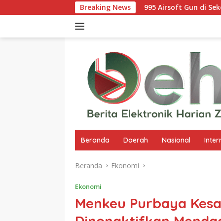
Langsung
995 Airsoft Gun di Sekolah Kebayoran Lama
Breaking News
ke
konten
Beranda
Daerah
Nasional
Inter
Beranda
Ekonomi
Ekonomi
Menkeu Purbaya Kesal
Dinonaktifkan Menda