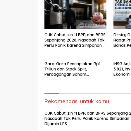
OJK Cabut Izin 11 BPR dan BPRS
Destry D
Sepanjang 2026, Nasabah Tak
Rapat P
Perlu Panik karena Simpanan
Bahas Pe
Dijamin LPS
Gara-Gara Pencaplokan Rp1
IHSG Anjl
Triliun dan Stock Split,
5.821, I
Perdagangan Saham
Ekonomi 
Multipolar (MLPT) Resmi
Rp854 Mi
Dihentikan BEI!
Rekomendasi untuk kamu
OJK Cabut Izin 11 BPR dan BPRS Sepanjang 
Nasabah Tak Perlu Panik karena Simpanan
Dijamin LPS