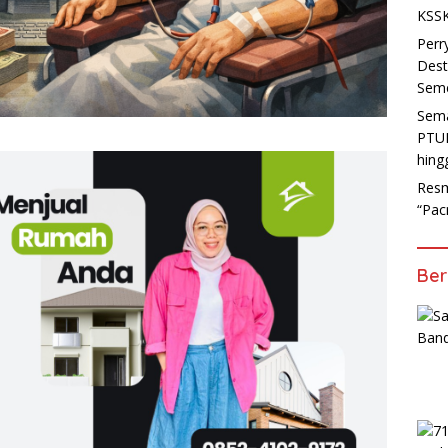
KSSK
Perr
Dest
Seme
Sema
PTUN
hing
Resm
“Pac
Ber