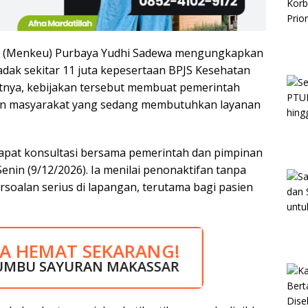
 (Menkeu) Purbaya Yudhi Sadewa mengungkapkan
dak sekitar 11 juta kepesertaan BPJS Kesehatan
tnya, kebijakan tersebut membuat pemerintah
ikan masyarakat yang sedang membutuhkan layanan
apat konsultasi bersama pemerintah dan pimpinan
enin (9/12/2026). Ia menilai penonaktifan tanpa
oalan serius di lapangan, terutama bagi pasien
JA HEMAT SEKARANG!
N BESAR SEKARANG!
UMBU SAYURAN MAKASSAR
H LISTRIK MAKASSAR